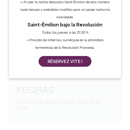
¡Vuelven los Apéros del Château Lestrille!
→ Al caer la noche, descubra Saint-Émilion de otra manera:
luces tenues y anécdotas insólitas para un paseo nocturno
inolvidable.
Le esperamos el :
Saint-Émilion bajo la Revolución
Todos los jueves a las 21:30 h.
Jueves 22 de agosto: Le Comptoir Espagnol - Paëlla
→ Provisto de linternas, sumérjase en la atmósfera
tormentosa de la Revolución Francesa.
Jueves 29 de agosto: Ben's Food Truck - Curry indio
-> Se recomienda reservar en 0557245102 o
RÉSERVEZ VITE !
laboutique@lestrille.com
FECHAS
Jueves 22 de agosto a partir de las 18.30
horas