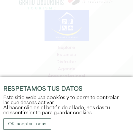
Explore
Estancia
Disfrutar
Agenda
Área profesional
Espacio miembros
RESPETAMOS TUS DATOS
Espacio prensa
Este sitio web usa cookies y te permite controlar
Empleo y prácticas
las que deseas activar
Información jurídica
Al hacer clic en el botón de al lado, nos das tu
Política de confidencialidad
consentimiento para guardar cookies.
OK, aceptar todas