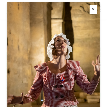
M
Ferme
莱斯特里尔城堡的开胃菜
+
−
Leaflet