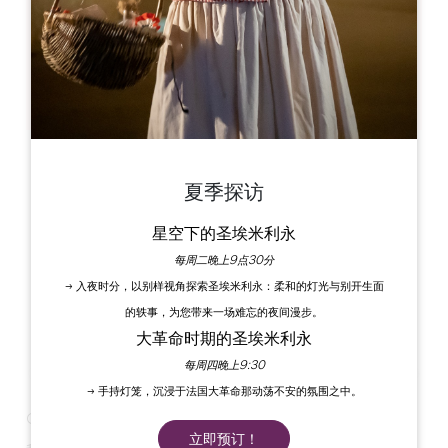
Château Lestrille
15 Rte de Créon
33750 Saint-Germain-du-Puch
夏季探访
星空下的圣埃米利永
每周二晚上9点30分
→ 入夜时分，以别样视角探索圣埃米利永：柔和的灯光与别开生面
的轶事，为您带来一场难忘的夜间漫步。
大革命时期的圣埃米利永
每周四晚上9:30
→ 手持灯笼，沉浸于法国大革命那动荡不安的氛围之中。
Château Lestrille Apéros又回来了！
立即预订！