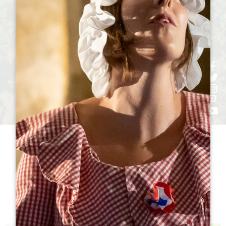
h
h
h
ht
h
参观
酒庄TO