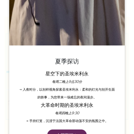
夏季探访
星空下的圣埃米利永
每周二晚上9点30分
→ 入夜时分，以别样视角探索圣埃米利永：柔和的灯光与别开生面
的轶事，为您带来一场难忘的夜间漫步。
大革命时期的圣埃米利永
每周四晚上9:30
→ 手持灯笼，沉浸于法国大革命那动荡不安的氛围之中。