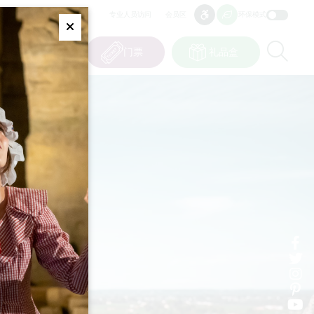
专业人员访问
会员区
环保模式
无障碍
无障碍
Fermer
Re
0
篮子
我的选择
门票
礼品盒
CN
语言