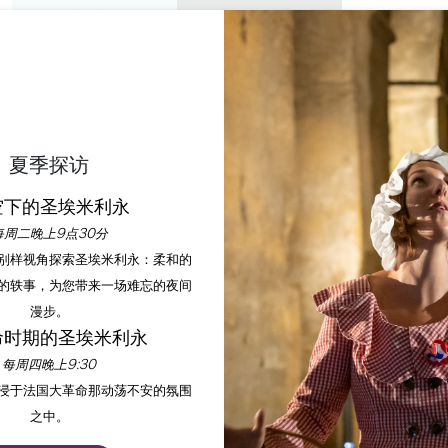
私人游览
研讨会
欣赏
议程
今年夏天
夏季探访
空下的圣埃米利永
每周二晚上9点30分
以别样视角探索圣埃米利永：柔和的
的轶事，为您带来一场难忘的夜间
漫步。
不可避免的
命时期的圣埃米利永
每周四晚上9:30
沉浸于法国大革命那动荡不安的氛围
之中。