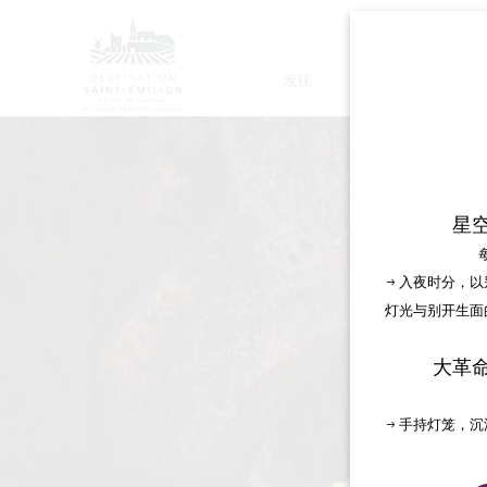
发现
停留
星
→ 入夜时分，
灯光与别开生面
大革
→ 手持灯笼，