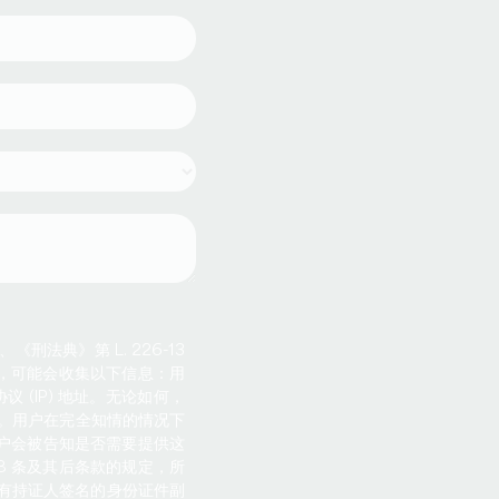
律、《刑法典》第 L. 226-13
m 网站时，可能会收集以下信息：用
协议 (IP) 地址。无论如何，
些服务。用户在完全知情的情况下
站的用户会被告知是否需要提供这
 38 条及其后条款的规定，所
有持证人签名的身份证件副