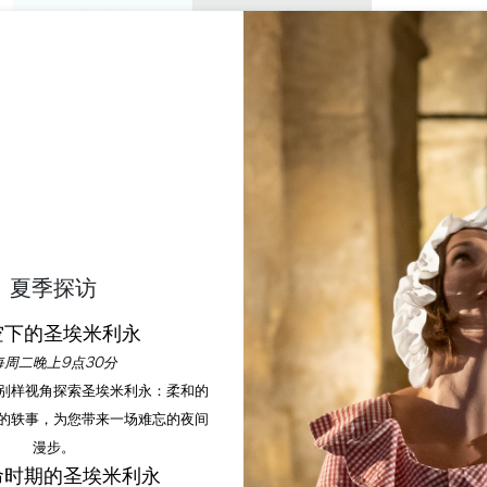
私人游览
研讨会
欣赏
议程
今年夏天
夏季探访
空下的圣埃米利永
联系
每周二晚上9点30分
以别样视角探索圣埃米利永：柔和的
的轶事，为您带来一场难忘的夜间
漫步。
命时期的圣埃米利永