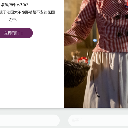
每周四晚上9:30
沉浸于法国大革命那动荡不安的氛围
之中。
立即预订！
首页
联系我们
联系我们
大圣埃米利永旅游局
Place des Créneaux - 33330 SAINT-EMILION | Tél.+33 (0