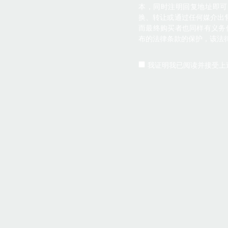
本，同时注明回复地址即可。ww
换、转让或通过任何媒介出
而最终购买者也同样有义务保护和修改
布的法律条款的保护，该法律条款
我证明我已阅读并接受上