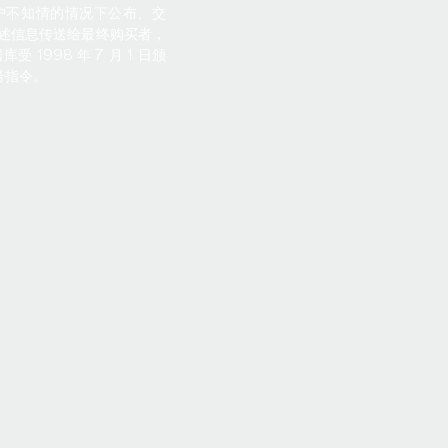
会在用户不知情的情况下公布、交
述信息传送给最终购买者，
受 1998 年 7 月 1 日颁
 号指令。