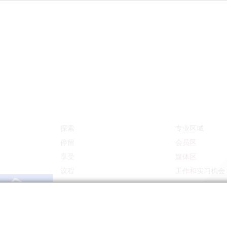
探索
专业区域
停留
会员区
享受
媒体区
议程
工作和实习机会