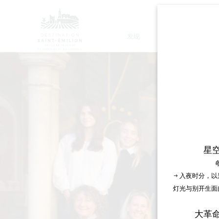
发现
停留
星
→ 入夜时分，
灯光与别开生面
大革