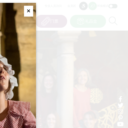
专业人员访问
会员区
环保模式
无障碍
无障碍
Fermer
Re
0
篮子
我的选择
门票
礼品盒
CN
语言