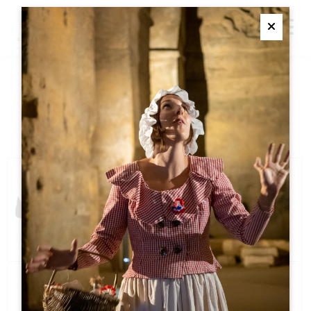
M
Ferme
小贴士
以下是一些舒适游览圣埃米利永（Saint-Emilion）的建议！
为了充分享受中世纪的鹅卵石街道，我们建
议您穿着舒适的鞋子。不建议您爬山。
地下古迹、酒窖和室外的温差很大，建议您