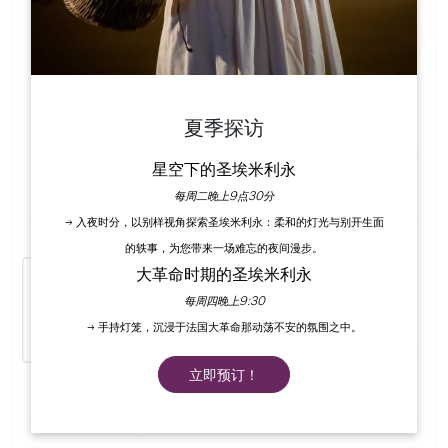
穿一件外套或保暖衣物。
在圣埃米利永，您可以在多个地方找到厕
夏季探访
所。其中三个位于小镇上部（宪兵队停车
场、Villemaurine 停车场（免费）或学院教
星空下的圣埃米利永
堂后面），两个位于小镇下部（旧洗衣房和
Bouqueyre 广场附近）。
每周二晚上9点30分
→ 入夜时分，以别样视角探索圣埃米利永：柔和的灯光与别开生面
村内的停车位有限，您可以将车停在宪兵队
的轶事，为您带来一场难忘的夜间漫步。
（警察局）的免费停车场和收费停车场（上
大革命时期的圣埃米利永
城的学院教堂周围和下城的 Bouqueyre 广
每周四晚上9:30
场）。
→ 手持灯笼，沉浸于法国大革命那动荡不安的氛围之中。
长途客车有两个停放区：第一个停放区位于
Villemaurine 停车场（上城），第二个停放
立即预订！
区位于火车站前（下城，距离村庄约 1.5 公
里）。