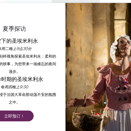
私人游览
研讨会
欣赏
议程
今年夏天
夏季探访
空下的圣埃米利永
适意
每周二晚上9点30分
以别样视角探索圣埃米利永：柔和的
购物与服务
的轶事，为您带来一场难忘的夜间
漫步。
命时期的圣埃米利永
首页
停留
购物和服务
美好生活
每周四晚上9:30
沉浸于法国大革命那动荡不安的氛围
之中。
静的世界，每时每刻都是平静和放松的绿洲。在这里，您将发现
的邀请函。
立即预订！