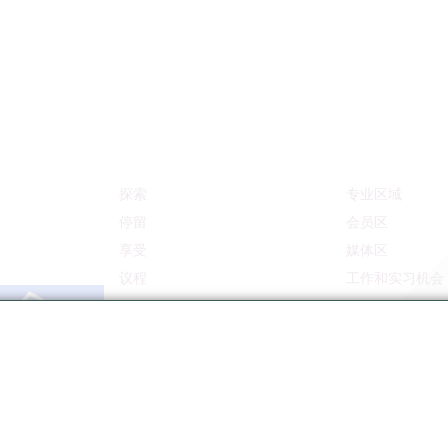
探索
专业区域
停留
会员区
享受
媒体区
议程
工作和实习机会