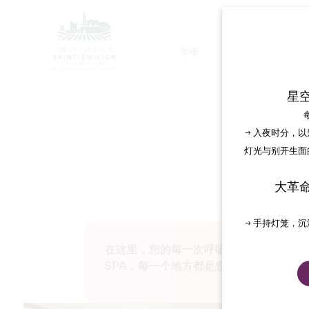
发现
停留
星
→ 入夜时分，
灯光与别开生面
大革
→ 手持灯笼，
在这里，您的每一次呼吸都能将您带入宁
SPA，每一个地方都是您逃离和恢复活力