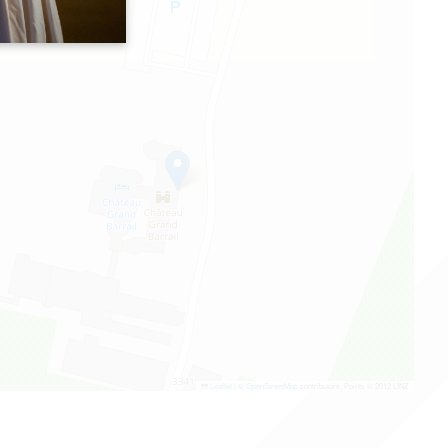
Leaflet
|
©
OpenStreetMap
contributors, Points © 2012 LINZ