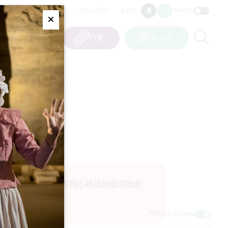
专业人员访问
会员区
环保模式
无障碍
无障碍
Fermer
Re
0
篮子
我的选择
门票
礼品盒
CN
语言
专为您的身心健康而精心挑选的最精致的
Afficher la carte