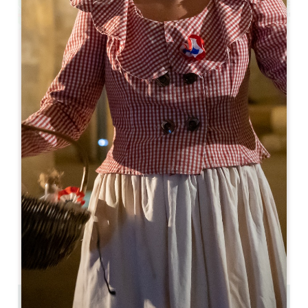
Leaflet
La Boucherie Saint-Émilion
Route de Castillon - Lieu-dit Au Bois de l'Or
33330 SAINT-EMILION
05 57 25 24 71
laboucherie.stemilion@gmail.com
OPENINGSMAAND
J
F
M
A
M
J
J
A
S
O
N
D
OPENINGSDAGEN
M
D
W
D
V
Z
Z
AM
AM
AM
AM
AM
AM
AM
PM
PM
PM
PM
PM
PM
PM