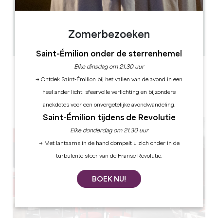
4.5 km
12u - 14u / 19u - 22u
70
30
Zomerbezoeken
GPS-code kopiëren
Saint-Émilion onder de sterrenhemel
Elke dinsdag om 21.30 uur
ETIKETTEN
→ Ontdek Saint-Émilion bij het vallen van de avond in een
heel ander licht: sfeervolle verlichting en bijzondere
anekdotes voor een onvergetelijke avondwandeling.
Saint-Émilion tijdens de Revolutie
Elke donderdag om 21.30 uur
→ Met lantaarns in de hand dompelt u zich onder in de
turbulente sfeer van de Franse Revolutie.
BOEK NU!