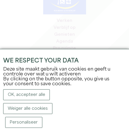
Verken
Verblijf op
Genieten
Agenda
Pro ruimte
Leden
WE RESPECT YOUR DATA
Pers ruimte
Deze site maakt gebruik van cookies en geeft u
Banen & stages
controle over wat u wilt activeren
Juridische informatie
By clicking on the button opposite, you give us
Privacybeleid
your consent to save cookies.
OK, accepteer alle
Weiger alle cookies
Personaliseer
COPYRIGHT ©
2026
OFFICE DE TOURISME DU GRAND SAINT-ÉMILIONNAIS