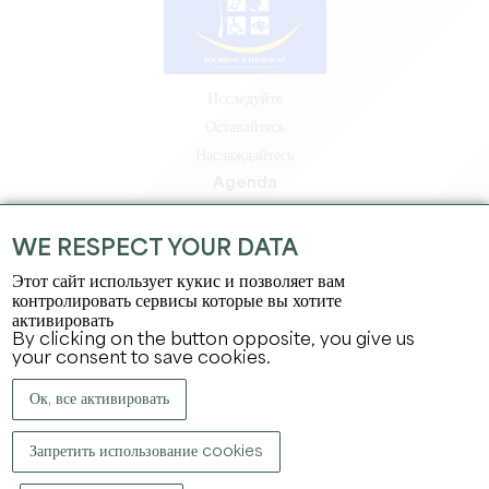
Исследуйте
Оставайтесь
Наслаждайтесь
Agenda
Зона профессионалов
Зона для участников
WE RESPECT YOUR DATA
Зона для прессы
Этот сайт использует кукис и позволяет вам
Вакансии и стажировки
контролировать сервисы которые вы хотите
активировать
Юридическая информация
By clicking on the button opposite, you give us
Политика конфиденциальности
your consent to save cookies.
Ок, все активировать
Запретить использование cookies