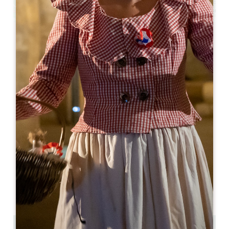
Leaflet
La Boucherie Saint-Émilion
Route de Castillon - Lieu-dit Au Bois de l'Or
33330 SAINT-EMILION
05 57 25 24 71
laboucherie.stemilion@gmail.com
МЕСЯЦ ОТКРЫТИЯ
Я
Ф
М
А
М
И
И
А
С
О
Н
Д
ДНИ ОТКРЫТИЯ
П
В
С
Ч
П
С
В
AM
AM
AM
AM
AM
AM
AM
PM
PM
PM
PM
PM
PM
PM