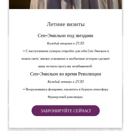
4.5 km
12:00 - 14:00 / 19:00 - 22:00
70
30
Летние визиты
Скопируйте GPS-код
Сен-Эмильон под звездами
Каждый вторник в 21:30
ЯРЛЫКИ
→ С наступлением сумерек откройте для себя Сен-Эмильон в
новом свете: мягкое освещение и необычные истории сделают
вашу ночную прогулку незабываемой.
Сен-Эмильон во время Революции
Каждый четверг в 21:30
→ Вооружившись фонарями, окунитесь в бурную атмосферу
Французской революции.
ЗАБРОНИРУЙТЕ СЕЙЧАС!