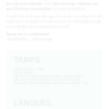
grands crus classés
, om u
de volledige rijkdom van
de L'Huitrier-taartkelder
te laten ontdekken.
In een huis met een rijke geschiedenis, verwelkomen de
eetzaal en de patio u in een warme en vriendelijke sfeer,
bevorderlijk voor het plezier aan tafel.
Reserveren aanbevolen.
Gault&Millau - Michelingids
TARIFS
Tarifs menus: 49€
Tarifs carte: _
Montant tarif minimum menu enfant: 26€
Montant tarif minimum vin au verre: 8€
Montant tarif minimum vin à la bouteille: 18€
LANGUES