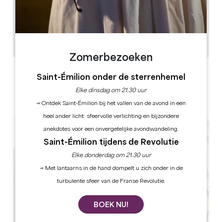
0.4 km
12.15 - 14.00 19.15 - 21.00
28
26
GPS-code kopiëren
Zomerbezoeken
ETIKETTEN
Saint-Émilion onder de sterrenhemel
Elke dinsdag om 21.30 uur
→ Ontdek Saint-Émilion bij het vallen van de avond in een
heel ander licht: sfeervolle verlichting en bijzondere
anekdotes voor een onvergetelijke avondwandeling.
Saint-Émilion tijdens de Revolutie
Elke donderdag om 21.30 uur
→ Met lantaarns in de hand dompelt u zich onder in de
turbulente sfeer van de Franse Revolutie.
BOEK NU!