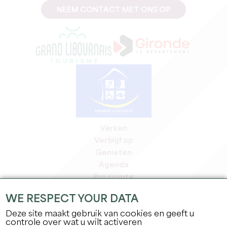
NEEM CONTACT MET ONS OP
Verken
Verblijf op
Genieten
Agenda
Pro ruimte
Leden
WE RESPECT YOUR DATA
Pers ruimte
Deze site maakt gebruik van cookies en geeft u
Banen & stages
controle over wat u wilt activeren
Juridische informatie