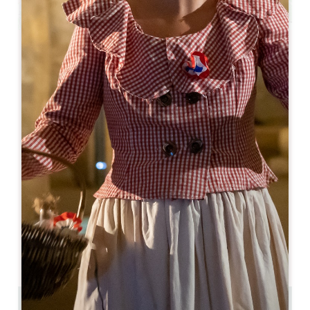
Leaflet
L'Huitrier Pie - Camille & Soufiane
11, rue de la Porte Bouqueyre
33330 SAINT-EMILION
05 57 24 69 71
restaurant.huitrier.pie@gmail.com
OPENINGSMAAND
J
F
M
A
M
J
J
A
S
O
N
D
OPENINGSDAGEN
M
D
W
D
V
Z
Z
AM
AM
AM
AM
AM
AM
AM
PM
PM
PM
PM
PM
PM
PM