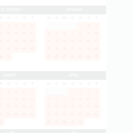
DECEMBER
JANUARI
W
D
V
Z
Z
M
D
W
D
V
Z
Z
2
3
4
5
6
1
2
3
9
10
11
12
13
4
5
6
7
8
9
10
16
17
18
19
20
11
12
13
14
15
16
17
23
24
25
26
27
18
19
20
21
22
23
24
30
31
25
26
27
28
29
30
31
MAART
APRIL
W
D
V
Z
Z
M
D
W
D
V
Z
Z
3
4
5
6
7
1
2
3
4
10
11
12
13
14
5
6
7
8
9
10
11
17
18
19
20
21
12
13
14
15
16
17
18
24
25
26
27
28
19
20
21
22
23
24
25
31
26
27
28
29
30