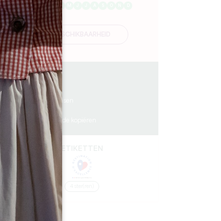
J
F
M
A
M
J
J
A
S
O
N
D
BESCHIKBAARHEID
5 km
11
24 mensen
1
GPS-code kopiëren
ETIKETTEN
4 ster(ren)