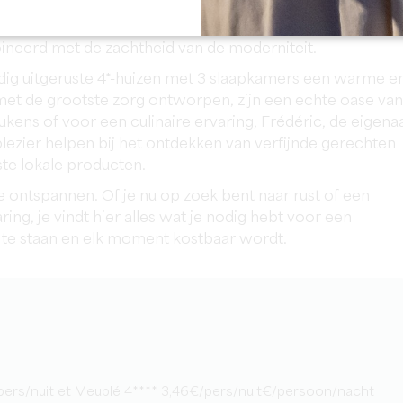
waar comfort en elegantie elkaar ontmoeten. Elk hoekje e
en unieke ervaring te bieden, waarbij de authentieke
neerd met de zachtheid van de moderniteit.
dig uitgeruste 4*-huizen met 3 slaapkamers een warme e
met de grootste zorg ontworpen, zijn een echte oase van
eukens of voor een culinaire ervaring, Frédéric, de eigena
lezier helpen bij het ontdekken van verfijnde gerechten
te lokale producten.
e ontspannen. Of je nu op zoek bent naar rust of een
ng, je vindt hier alles wat je nodig hebt voor een
stil te staan en elk moment kostbaar wordt.
3/pers/nuit et Meublé 4**** 3,46€/pers/nuit€/persoon/nacht