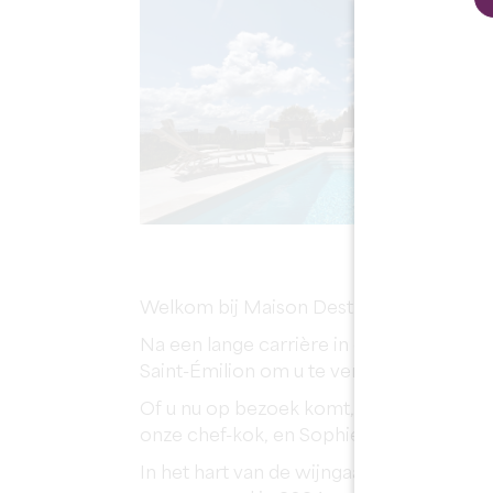
Welkom bij Maison Destieu,
Na een lange carrière in de horeca hebb
Saint-Émilion om u te verwelkomen op e
Of u nu op bezoek komt, een seminar or
onze chef-kok, en Sophie, onze sommelier
In het hart van de wijngaarden van Saint