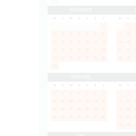
NOVEMBER
M
D
W
D
V
Z
Z
M
D
1
1
2
3
4
5
6
7
8
7
8
9
10
11
12
13
14
15
14
15
16
17
18
19
20
21
22
21
22
23
24
25
26
27
28
29
28
29
30
FEBRUARI
M
D
W
D
V
Z
Z
M
D
1
2
3
4
5
6
7
1
2
8
9
10
11
12
13
14
8
9
15
16
17
18
19
20
21
15
16
22
23
24
25
26
27
28
22
23
29
30