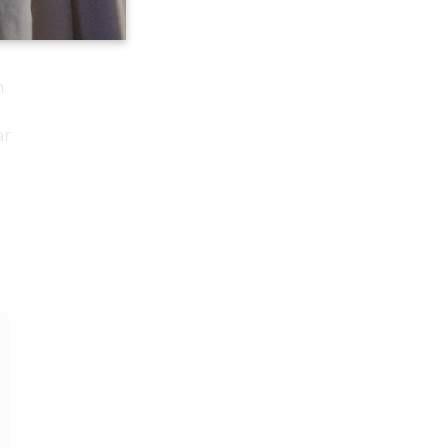
n
n
ar