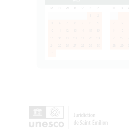
MEI
M
D
W
D
V
Z
Z
M
D
1
2
1
3
4
5
6
7
8
9
7
8
10
11
12
13
14
15
16
14
15
17
18
19
20
21
22
23
21
22
24
25
26
27
28
29
30
28
29
31