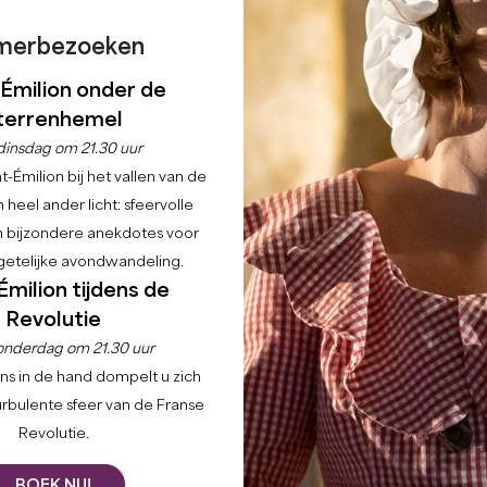
merbezoeken
-Émilion onder de
terrenhemel
dinsdag om 21.30 uur
-Émilion bij het vallen van de
 heel ander licht: sfeervolle
en bijzondere anekdotes voor
etelijke avondwandeling.
Émilion tijdens de
Revolutie
onderdag om 21.30 uur
ns in de hand dompelt u zich
urbulente sfeer van de Franse
Revolutie.
BOEK NU!