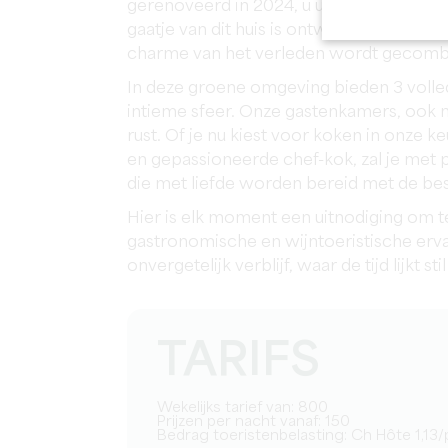
gerenoveerd in 2024, u uit op een reis 
gaatje van dit huis is ontworpen om je e
charme van het verleden wordt gecombi
In deze groene omgeving bieden 3 volle
intieme sfeer. Onze gastenkamers, ook 
rust. Of je nu kiest voor koken in onze k
en gepassioneerde chef-kok, zal je met p
die met liefde worden bereid met de bes
Hier is elk moment een uitnodiging om t
gastronomische en wijntoeristische ervari
onvergetelijk verblijf, waar de tijd lijkt 
TARIFS
Wekelijks tarief van: 800
Prijzen per nacht vanaf: 150
Bedrag toeristenbelasting: Ch Hôte 1,1