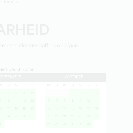
jndomein
ARHEID
ommodatieverschaffers op eigen
iet beschikbaar
SEPTEMBER
OKTOBER
W
D
V
Z
Z
M
D
W
D
V
Z
Z
2
3
4
5
6
1
2
3
4
9
10
11
12
13
5
6
7
8
9
10
11
16
17
18
19
20
12
13
14
15
16
17
18
23
24
25
26
27
19
20
21
22
23
24
25
30
26
27
28
29
30
31