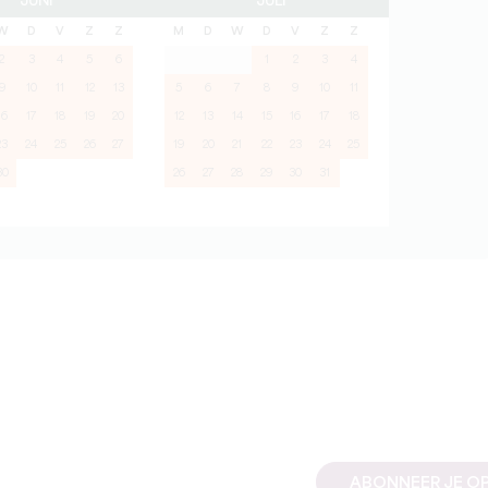
JUNI
JULI
W
D
V
Z
Z
M
D
W
D
V
Z
Z
2
3
4
5
6
1
2
3
4
9
10
11
12
13
5
6
7
8
9
10
11
16
17
18
19
20
12
13
14
15
16
17
18
23
24
25
26
27
19
20
21
22
23
24
25
30
26
27
28
29
30
31
ABONNEER JE OP