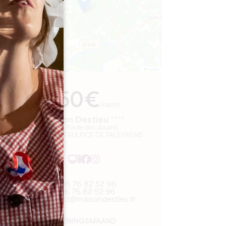
Leaflet
Van
150€
/nacht
Maison Destieu ****
1204 Route des Jouans
33330 SAINT-SULPICE DE FALEYRENS
06 76 82 52 96
06 76 82 52 96
contact@maisondestieu.fr
OPENINGSMAAND