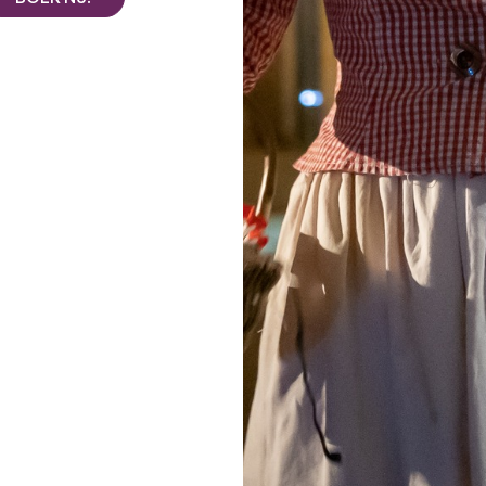
Alle foto's bekijken
en we ons gevestigd in het hart van de wijngaarden van
en heel bijzondere plek.
ganiseert of gewoon lekker wilt ontspannen, Frédéric,
, helpen u graag bij het organiseren van uw verblijf.
-Émilion nodigt dit voormalige wijndomein, volledig