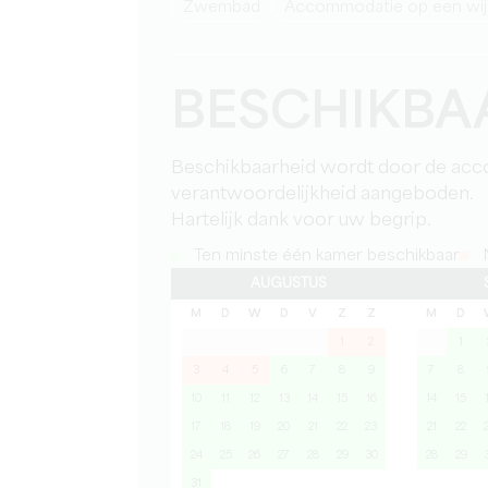
Zwembad
Accommodatie op een wi
BESCHIKBA
Beschikbaarheid wordt door de acc
verantwoordelijkheid aangeboden.
Hartelijk dank voor uw begrip.
Ten minste één kamer beschikbaar
N
AUGUSTUS
M
D
W
D
V
Z
Z
M
D
1
2
1
3
4
5
6
7
8
9
7
8
10
11
12
13
14
15
16
14
15
17
18
19
20
21
22
23
21
22
24
25
26
27
28
29
30
28
29
31