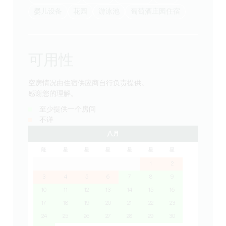
婴儿设备
花园
游泳池
葡萄酒庄园住宿
可用性
空房情况由住宿供应商自行负责提供。
感谢您的理解。
至少提供一个房间
不详
八月
隆
星
星
星
星
星
星
1
2
3
4
5
6
7
8
9
10
11
12
13
14
15
16
17
18
19
20
21
22
23
24
25
26
27
28
29
30