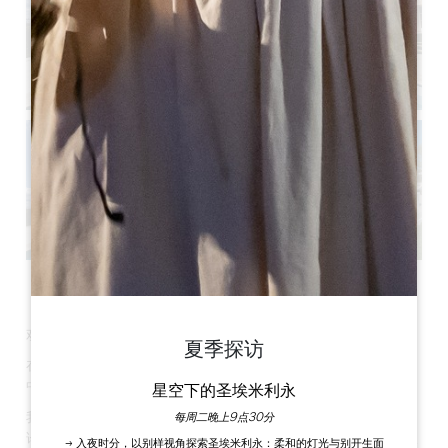
查看所有照片
欢迎来到 Destieu 旅馆、
夏季探访
在长期从事酒店和餐饮业之后，我们来到了圣埃米利永葡萄园的
中心地带，欢迎您来到这个非常特别的地方。
星空下的圣埃米利永
我们的厨师长 Frédéric 和侍酒师 Sophie 将竭诚为您服务，无
每周二晚上9点30分
论您是来参观、举办研讨会还是休闲度假，我们都将竭诚为您服
→ 入夜时分，以别样视角探索圣埃米利永：柔和的灯光与别开生面