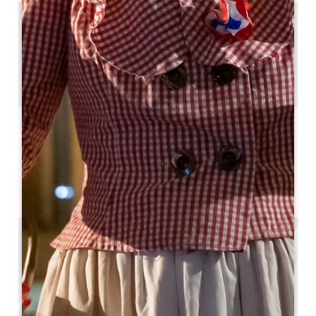
5 km
11
24 人民
1
复制 GPS 代码
标签
4 星星