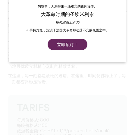
务。
的轶事，为您带来一场难忘的夜间漫步。
在圣埃米利永葡萄园的中心地带，这座于 2024 年全面翻修的前
大革命时期的圣埃米利永
葡萄酒庄园邀请您踏上一段舒适与优雅的旅程。房屋的每一个角
每周四晚上9:30
落都经过精心设计，为您带来独一无二的体验，将昔日的原汁原
→ 手持灯笼，沉浸于法国大革命那动荡不安的氛围之中。
味与现代的温柔婉约融为一体。
在这绿意盎然的环境中，3 座设施齐全的 3 居室 4* 别墅为您营
立即预订！
造出温馨的氛围。我们的客房也经过精心设计，是真正的宁静天
堂。无论您是选择在我们的厨房烹饪，还是尽情享受烹饪体验，
我们的主人兼热情的厨师 Frédéric 都会很乐意帮助您发现使用
当地最优质食材精心烹制的精致菜肴。
在这里，每一刻都是放松的邀请。在这里，时间仿佛静止了，每
一刻都变得弥足珍贵。
TARIFS
每周价格从: 800
每晚价格从: 150
旅游税金额: Ch Hôte 1,13/pers/nuit et Meublé