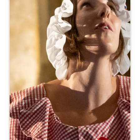
Leaflet
来自
150€
/夜
Maison Destieu ****
1204 Route des Jouans
33330 SAINT-SULPICE DE FALEYRENS
06 76 82 52 96
06 76 82 52 96
contact@maisondestieu.fr
开幕月份
一
二
三
四
五
六
七
八
九
十
十
十
可用性