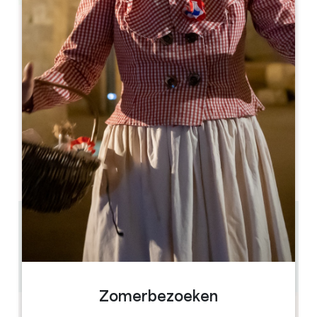
Leaflet
Jardin des Ursulines
1 rue du Couvent
33330 SAINT-ÉMILION
06 38 97 17 76
allammas@icloud.com
OPENINGSMAAND
J
F
M
A
M
J
J
A
S
O
N
D
0.27 km
3
8 mensen
GPS-code kopiëren
Zomerbezoeken