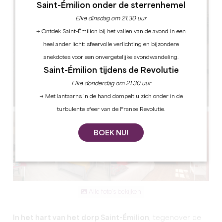
Saint-Émilion onder de sterrenhemel
Elke dinsdag om 21.30 uur
→ Ontdek Saint-Émilion bij het vallen van de avond in een
heel ander licht: sfeervolle verlichting en bijzondere
anekdotes voor een onvergetelijke avondwandeling.
Saint-Émilion tijdens de Revolutie
Elke donderdag om 21.30 uur
→ Met lantaarns in de hand dompelt u zich onder in de
turbulente sfeer van de Franse Revolutie.
BOEK NU!
Alle foto's bekijken
In het hart van het dorp Saint-Émilion
, tegenover de