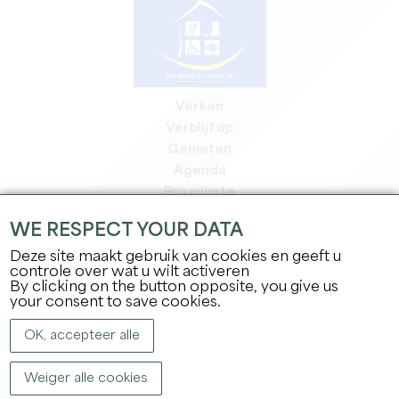
Verken
Verblijf op
Genieten
Agenda
Pro ruimte
Leden
WE RESPECT YOUR DATA
Pers ruimte
Deze site maakt gebruik van cookies en geeft u
Banen & stages
controle over wat u wilt activeren
Juridische informatie
By clicking on the button opposite, you give us
Privacybeleid
your consent to save cookies.
OK, accepteer alle
Weiger alle cookies