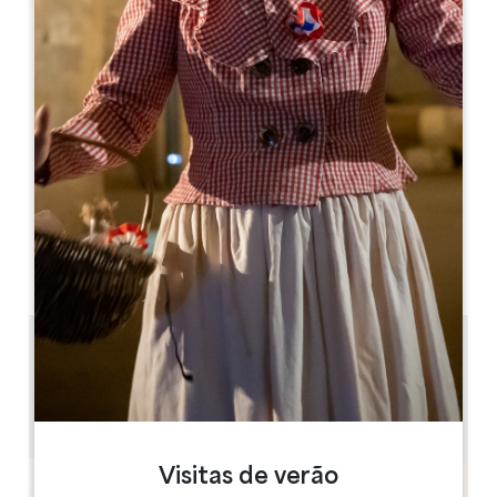
Leaflet
Jardin des Ursulines
1 rue du Couvent
33330 SAINT-ÉMILION
06 38 97 17 76
allammas@icloud.com
MÊS DE ABERTURA
J
F
M
A
M
J
J
A
S
O
N
D
0.27 km
3
8 pessoas
Copiar código GPS
Visitas de verão