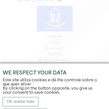
Explorar
Ficar
Desfrutar
Agenda
Área profissional
Área de membros
Área de imprensa
WE RESPECT YOUR DATA
Empregos e estágios
Este site utiliza cookies e dá-lhe controle sobre o
Informação jurídica
que quer ativar
By clicking on the button opposite, you give us
Política de privacidade
your consent to save cookies.
OK, aceitar tudo