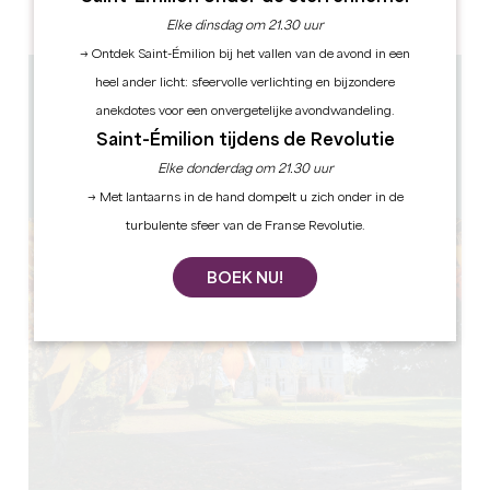
PM
PM
PM
PM
PM
PM
PM
Elke dinsdag om 21.30 uur
→ Ontdek Saint-Émilion bij het vallen van de avond in een
heel ander licht: sfeervolle verlichting en bijzondere
2.4 km
anekdotes voor een onvergetelijke avondwandeling.
10h à 12h30 - 13h30 à 18h
Saint-Émilion tijdens de Revolutie
1h - 1h30
12
Elke donderdag om 21.30 uur
GPS-code kopiëren
→ Met lantaarns in de hand dompelt u zich onder in de
turbulente sfeer van de Franse Revolutie.
BOEK NU!