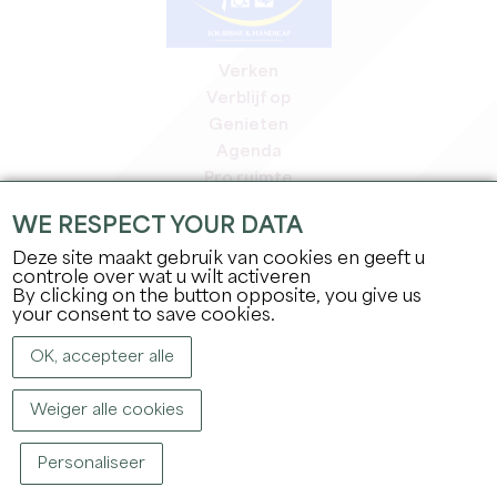
Verken
Verblijf op
Genieten
Agenda
Pro ruimte
Leden
WE RESPECT YOUR DATA
Pers ruimte
Deze site maakt gebruik van cookies en geeft u
Banen & stages
controle over wat u wilt activeren
Juridische informatie
By clicking on the button opposite, you give us
Privacybeleid
your consent to save cookies.
OK, accepteer alle
Weiger alle cookies
Personaliseer
COPYRIGHT ©
2026
OFFICE DE TOURISME DU GRAND SAINT-ÉMILIONNAIS