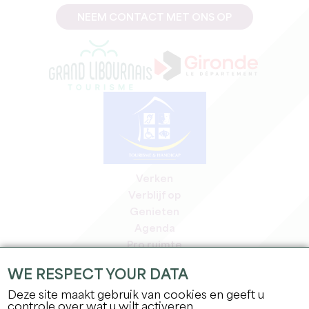
NEEM CONTACT MET ONS OP
Verken
Verblijf op
Genieten
Agenda
Pro ruimte
Leden
WE RESPECT YOUR DATA
Pers ruimte
Deze site maakt gebruik van cookies en geeft u
Banen & stages
controle over wat u wilt activeren