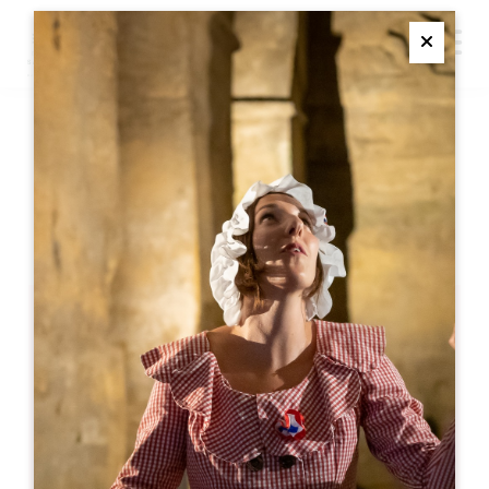
M
Ferme
DÉGUSTATION
COMMENTÉE DE VINS
SAINT-EMILION
Dégustation commentée de vins
33330 Saint-Emilion
05 57 55 28 20
联系我们