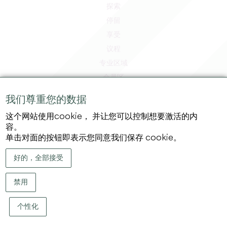
探索
停留
享受
议程
专业区域
会员区
媒体区
我们尊重您的数据
工作和实习机会
这个网站使用cookie， 并让您可以控制想要激活的内
法律信息
容。
隐私政策
单击对面的按钮即表示您同意我们保存 cookie。
好的，全部接受
禁用
个性化
版权 ©
2026
大圣埃米利永地区旅游局