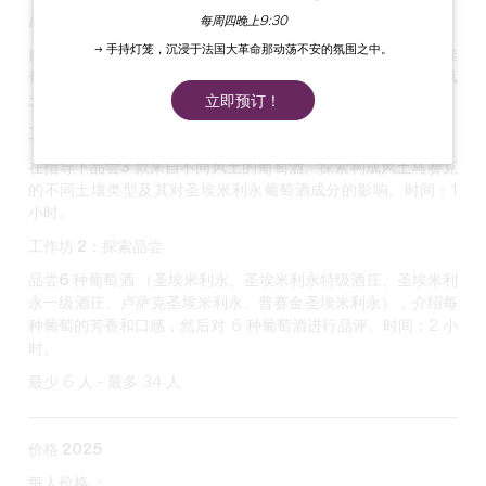
由酿酒师带领葡萄酒爱好者进行主题品酒。
每周四晚上9:30
→ 手持灯笼，沉浸于法国大革命那动荡不安的氛围之中。
自 1955 年起，圣埃米利永（Saint-Emilion）葡萄园对其最佳
葡萄酒的分级进行了修订。探索不同的葡萄酒，了解更多关于风
土的信息，这对圣埃米利永葡萄酒的酿造至关重要。
立即预订！
工作坊 1：品尝和发掘风土
在指导下品尝
3 款来自不同风土的葡萄酒
。探索构成风土马赛克
的不同土壤类型及其对圣埃米利永葡萄酒成分的影响。时间：1
小时。
工作坊 2：探索品尝
品尝
6 种葡萄酒
（圣埃米利永、圣埃米利永特级酒庄、圣埃米利
永一级酒庄、卢萨克圣埃米利永、普赛金圣埃米利永），介绍每
种葡萄的芳香和口感，然后对 6 种葡萄酒进行品评。时间：2 小
时。
最少 6 人 - 最多 34 人
价格 2025
每人价格 ：