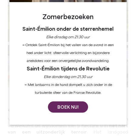
Zomerbezoeken
Saint-Émilion onder de sterrenhemel
Elke dinsdag om 21.30 uur
→ Ontdek Saint-Émilion bij het vallen van de avond in een
heel ander licht: sfeervolle verlichting en bijzondere
anekdotes voor een onvergetelijke avondwandeling.
Saint-Émilion tijdens de Revolutie
Elke donderdag om 21.30 uur
→ Met lantaarns in de hand dompelt u zich onder in de
turbulente sfeer van de Franse Revolutie.
Alle foto's bekijken
BOEK NU!
Organiseer je evenement boven de wijnranken!
Voor uw privé- en professionele evenementen
verwelkomt dit wijndomein van 5 hectare u in
het hart
van een uitzonderlijk terroir
. Het landgoed