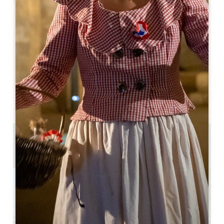
Leaflet
Cabernet Sauvignon
Saint-Laurent-des-Combes
33330 Saint-Laurent-des-Combes
05 57 55 28 20
Neem contact met ons op
Capaciteit U-vormige kamer : 20
Theatercapaciteit : 80
2.9 km
GPS-code kopiëren