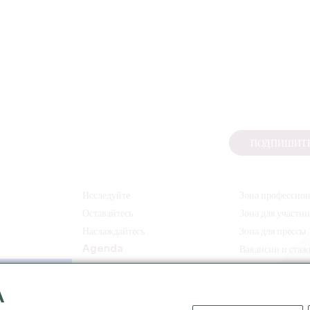
ПОДПИШИТЕ
Исследуйте
Зона профессио
Оставайтесь
Зона для участн
Наслаждайтесь
Зона для прессы
Agenda
Вакансии и ста
A