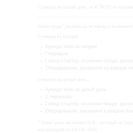
Семинар на целый день
: от €74,00 на челов
Наши цены* указаны на человека и включают
Семинар на полдня:
Аренда зала на полдня
1 перерыв
1 обед (стартер, основное блюдо, десер
Оборудование, указанное на каждом л
Семинар на целый день :
Аренда зала на целый день
2 перерыва
1 обед (стартер, основное блюдо, десер
Оборудование, указанное в каждом бл
* Наши цены включают НДС, который не подл
инструкцией от 24-06-1981.