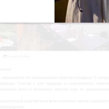
Смотреть все фото
иками!
 мероприятий это винодельческое поместье площадью 5 гектар
терруара
. Сочетая в себе традиции и современность, помест
оложенное всего в нескольких минутах езды от средневеково
 архитектурой
выделяется на фоне основного здания и выходит 
 виноградники
.