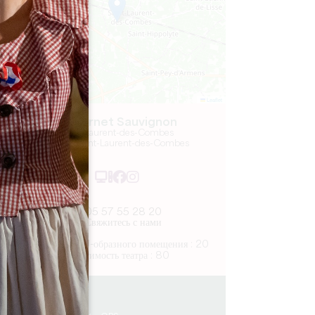
Leaflet
Cabernet Sauvignon
Saint-Laurent-des-Combes
33330 Saint-Laurent-des-Combes
05 57 55 28 20
Свяжитесь с нами
Вместимость U-образного помещения : 20
Вместимость театра : 80
2.9 km