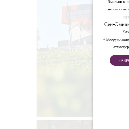
Эмильон в но
необычные и
про
Сен-Эмиль
Каж
→ Вооружившис
атмосфер
ЗАБР