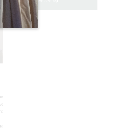
Скопируйте GPS-код
ов
ье
го
на