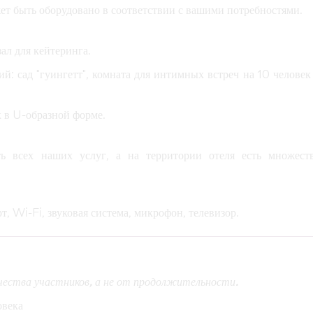
т быть оборудовано в соответствии с вашими потребностями.
зал для кейтеринга.
: сад "гуингетт", комната для интимных встреч на 10 человек
к в U-образной форме.
ь всех наших услуг, а на территории отеля есть множест
, Wi-Fi, звуковая система, микрофон, телевизор.
чества участников, а не от продолжительности.
овека