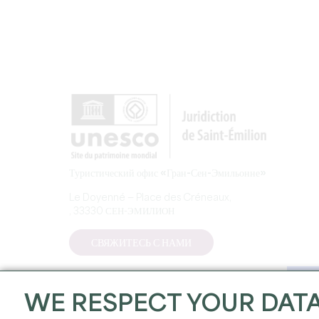
Туристический офис «Гран-Сен-Эмильонне»
Le Doyenné — Place des Créneaux,
, 33330 СЕН-ЭМИЛИОН
СВЯЖИТЕСЬ С НАМИ
WE RESPECT YOUR DAT