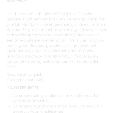
en helmen!
Laat het avontuur beginnen! De Grotte Célestine,
gelegen in het hart van het dorp Rauzan (op 15 minuten
van Saint-Émilion), is de enige ondergrondse rivier in de
Gironde. Uitgerust als echte speleologen (laarzen, helm
en hoofdlamp ter plaatse beschikbaar), bieden we je
een onvergetelijke wandeling van 45 minuten langs de
bedding van de ondergrondse rivier, om de meest
mysterieuze plekken te verkennen.ondergrondse
rivierbedding om de prachtige natuur te ontdekken
(stalactieten, stalagmieten, draperieën, fistels, zuilen,
enz.)
Reserveren verplicht.
Kinderen vanaf 1m20.
HOOGTEPUNTEN
:
De enige ondergrondse rivier in de Gironde die
open is voor publiek
De enige grot met concreties in de Gironde die is
uitgerust voor rondleidingen