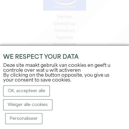
Verken
Verblijf op
Genieten
Agenda
Pro ruimte
Leden
WE RESPECT YOUR DATA
Pers ruimte
Deze site maakt gebruik van cookies en geeft u
Banen & stages
controle over wat u wilt activeren
Juridische informatie
By clicking on the button opposite, you give us
Privacybeleid
your consent to save cookies.
OK, accepteer alle
Weiger alle cookies
Personaliseer
COPYRIGHT ©
2026
OFFICE DE TOURISME DU GRAND SAINT-ÉMILIONNAIS