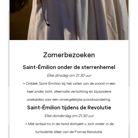
17.5 km
November tot maart: dinsdag, woensdag,
donderdag, vrijdag, zaterdag - April tot juni en
september tot oktober: dinsdag, woensdag,
donderdag, vrijdag, zaterdag, zondag - Juli en
augustus: dagelijks
de 9h30 à 18h30 en juillet et août - de 9h30 à 18h ,
avril, mai, juin, septembre et octobre - de 9h30 à
Zomerbezoeken
17h30, novembre, décembre, janvier, février et
mars
40 à 45 minutes
Saint-Émilion onder de sterrenhemel
18
Elke dinsdag om 21.30 uur
GPS-code kopiëren
→ Ontdek Saint-Émilion bij het vallen van de avond in een
heel ander licht: sfeervolle verlichting en bijzondere
ETIKETTEN
anekdotes voor een onvergetelijke avondwandeling.
Saint-Émilion tijdens de Revolutie
Elke donderdag om 21.30 uur
→ Met lantaarns in de hand dompelt u zich onder in de
turbulente sfeer van de Franse Revolutie.