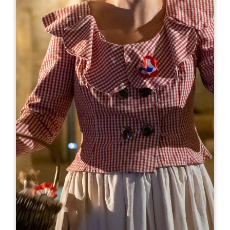
Leaflet
Van
12€
Grotte Célestine de Rauzan
48 rue Lansade
33420 RAUZAN
05 57 84 08 69
grotte.celestine@gmail.com
OPENINGSMAAND
J
F
M
A
M
J
J
A
S
O
N
D
OPENINGSDAGEN
M
D
W
D
V
Z
Z
AM
AM
AM
AM
AM
AM
AM
PM
PM
PM
PM
PM
PM
PM