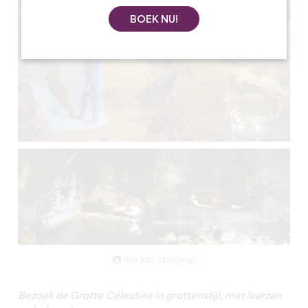
BOEK NU!
Alle foto's bekijken
Bezoek de Grotte Célestine in grottenstijl, met laarzen