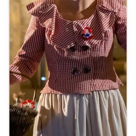
Leaflet
来自
12€
Grotte Célestine de Rauzan
48 rue Lansade
33420 RAUZAN
05 57 84 08 69
grotte.celestine@gmail.com
开幕月份
一
二
三
四
五
六
七
八
九
十
十
十
开幕日
隆
星
星
星
星
星
星
AM
AM
AM
AM
AM
AM
AM