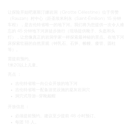
让探险开始吧塞斯汀娜岩洞（Grotte Célestine）位于劳赞
（Rauzan）村中心（距圣埃米利永（Saint-Émilion）15 分钟
车程），是吉伦特省唯一的地下河。我们将为您提供一次令人难
忘的 45 分钟地下河床徒步旅行（现场提供靴子、头盔和头
灯），让您像真正的岩洞学家一样探索最神秘的景点。在地下河
床探索壮丽的自然景观（钟乳石、石笋、帷幔、瘘管、圆柱
等）。
需提前预约。
1米20以上儿童。
亮点
：
吉伦特省唯一向公众开放的地下河
吉伦特省唯一配备游览设施的凝灰岩洞穴
洞穴式导游--穿靴戴帽
开放信息 ：
必须提前预约。建议至少提前 48 小时预订。
每团 18 人。