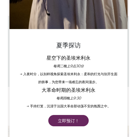
PM
PM
PM
PM
PM
PM
PM
17.5 km
11 月至 3 月：周二、周三、周四、周五、周六 - 4 月至 6
月和 9 月至 10 月：周二、周三、周四、周五、周六、周
日 - 7 月和 8 月：每天
夏季探访
de 9h30 à 18h30 en juillet et août - de 9h30 à 18h ,
avril, mai, juin, septembre et octobre - de 9h30 à
17h30, novembre, décembre, janvier, février et
星空下的圣埃米利永
mars
40 à 45 minutes
每周二晚上9点30分
18
→ 入夜时分，以别样视角探索圣埃米利永：柔和的灯光与别开生面
复制 GPS 代码
的轶事，为您带来一场难忘的夜间漫步。
大革命时期的圣埃米利永
标签
每周四晚上9:30
→ 手持灯笼，沉浸于法国大革命那动荡不安的氛围之中。
立即预订！