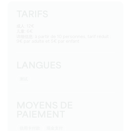
TARIFS
成人: 12€
儿童: 6€
详细信息: à partir de 10 personnes, tarif réduit :
9€ par adulte et 5€ par enfant
LANGUES
测试
MOYENS DE
PAIEMENT
信用卡付款
现金支付