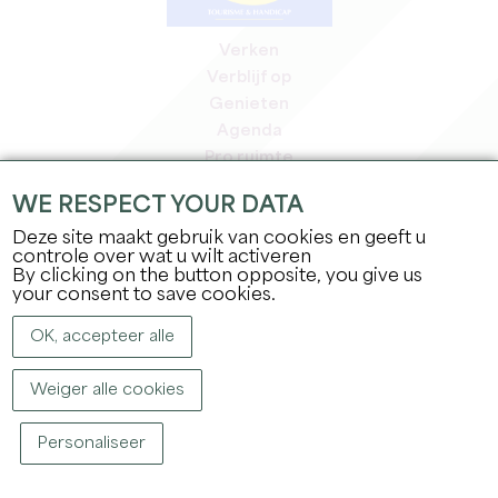
Verken
Verblijf op
Genieten
Agenda
Pro ruimte
Leden
WE RESPECT YOUR DATA
Pers ruimte
Deze site maakt gebruik van cookies en geeft u
Banen & stages
controle over wat u wilt activeren
Juridische informatie
By clicking on the button opposite, you give us
Privacybeleid
your consent to save cookies.
OK, accepteer alle
Weiger alle cookies
Personaliseer
COPYRIGHT ©
2026
OFFICE DE TOURISME DU GRAND SAINT-ÉMILIONNAIS