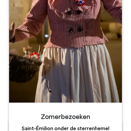
Leaflet
Bordeaux Personal Chauffeur
3 Chemin Royal - Lavagnac
33350 SAINTE-TERRE
06 78 55 77 50
contact@bordeauxpersonalchauffeur.fr
OPENINGSMAAND
J
F
M
A
M
J
J
A
S
O
N
D
OPENINGSDAGEN
M
D
W
D
V
Z
Z
AM
AM
AM
AM
AM
AM
AM
PM
PM
PM
PM
PM
PM
PM
Zomerbezoeken
Saint-Émilion onder de sterrenhemel