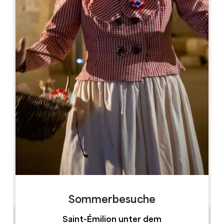
Leaflet
Bordeaux Personal Chauffeur
3 Chemin Royal - Lavagnac
33350 SAINTE-TERRE
06 78 55 77 50
contact@bordeauxpersonalchauffeur.fr
MONAT DER ERÖFFNUNG
J
F
M
A
M
J
J
A
S
O
N
D
TAGE DER ÖFFNUNG
M
D
M
D
F
S
S
AM
AM
AM
AM
AM
AM
AM
PM
PM
PM
PM
PM
PM
PM
Sommerbesuche
Saint-Émilion unter dem