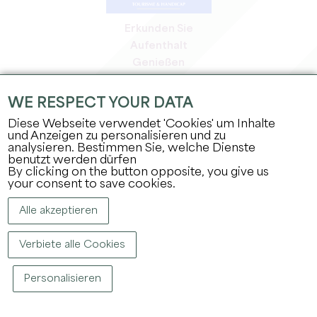
Erkunden Sie
Aufenthalt
Genießen
Tagesordnung
Profi-Bereich
WE RESPECT YOUR DATA
Bereich für Mitglieder
Diese Webseite verwendet 'Cookies' um Inhalte
Presse-Bereich
und Anzeigen zu personalisieren und zu
analysieren. Bestimmen Sie, welche Dienste
Jobs & Praktika
benutzt werden dürfen
Rechtliche Informationen
By clicking on the button opposite, you give us
Datenschutz
your consent to save cookies.
Alle akzeptieren
Verbiete alle Cookies
Personalisieren
COPYRIGHT ©
2026
BÜRO FÜR TOURISMUS DES GROSSEN SAINT-ÉMILIONNAIS