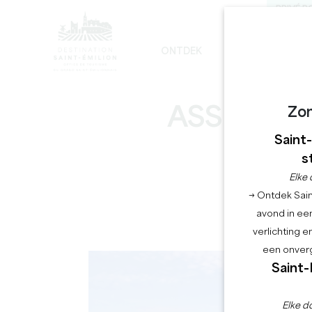
PRIVÉ R
ONTDEK
BLIJF
G
DE ONVERMIJDELIJKE
DUURZAME ONTWIKKELING
DE MONOLITHISCHE KERK TOUR
ASSET TA
Zo
Saint
s
Elke 
→ Ontdek Saint
avond in een
verlichting 
een onverg
Saint-
Elke d