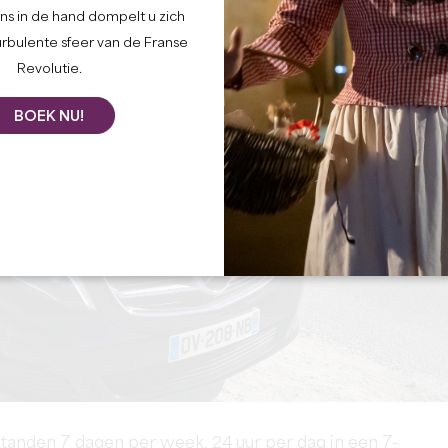
ns in de hand dompelt u zich
urbulente sfeer van de Franse
Revolutie.
BOEK NU!
standen 7 dagen per week, 24 uur per dag in een 7-