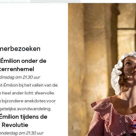
ONDLEIDINGEN
SEMINARS
0
Mand
Mijn se
TAAL
ENIET VAN
AGENDA
DEZE ZOMER
NL
KASTELEN OM TE BEZOEKEN
LOKALE JUWEELTJES
22 REDENEN OM TE KOMEN
REGENACHTIGE DAGEN
XI WILFRIED TANGUY
merbezoeken
-Émilion onder de
MONTAGNE
terrenhemel
dinsdag om 21.30 uur
Home
Taxi
Asset Taxi Wilfried Tanguy Arnouilh
-Émilion bij het vallen van de
 heel ander licht: sfeervolle
Beschrijving
Talen
Betaalmethoden
Diensten
en bijzondere anekdotes voor
etelijke avondwandeling.
Émilion tijdens de
Revolutie
onderdag om 21.30 uur