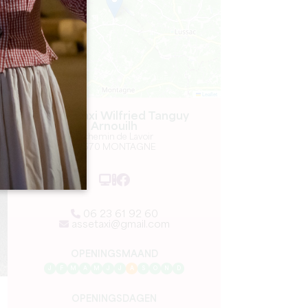
Leaflet
Asset Taxi Wilfried Tanguy
Arnouilh
4 chemin de Lavoir
33570 MONTAGNE
06 23 61 92 60
assetaxi@gmail.com
OPENINGSMAAND
J
F
M
A
M
J
J
A
S
O
N
D
OPENINGSDAGEN