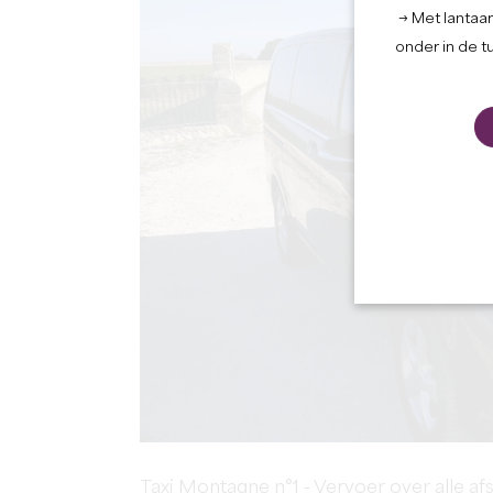
→ Met lantaar
onder in de t
Taxi Montagne n°1 - Vervoer over alle af