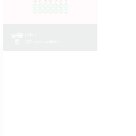
M
D
W
D
V
Z
Z
AM
AM
AM
AM
AM
AM
AM
PM
PM
PM
PM
PM
PM
PM
6.1 km
GPS-code kopiëren