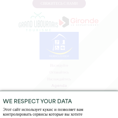
СВЯЖИТЕСЬ С НАМИ
Исследуйте
Оставайтесь
Наслаждайтесь
Agenda
Зона профессионалов
Зона для участников
WE RESPECT YOUR DATA
Зона для прессы
Этот сайт использует кукис и позволяет вам
Вакансии и стажировки
контролировать сервисы которые вы хотите