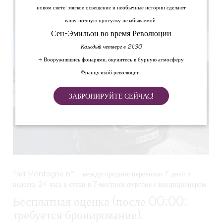
6.1 km
новом свете: мягкое освещение и необычные истории сделают
Скопируйте GPS-код
вашу ночную прогулку незабываемой.
Сен-Эмильон во время Революции
Каждый четверг в 21:30
→ Вооружившись фонарями, окунитесь в бурную атмосферу
Французской революции.
ЗАБРОНИРУЙТЕ СЕЙЧАС!
Taxi Montagne n°1 - междугородние перевозки 7 дней в
неделю, 24 часа в сутки в 7-местном фургоне с кондиционером.
Бесплатная оценка (после 00:00:
требуется бронирование).