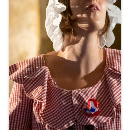
Leaflet
Van
220€
/nacht
Château Alto Cormeil
1011 route de Magnan
33330 ST EMILION
06 07 88 83 79
contact@chateaualtocormeil.com
OPENINGSMAAND
J
F
M
A
M
J
J
A
S
O
N
D
BESCHIKBAARHEID