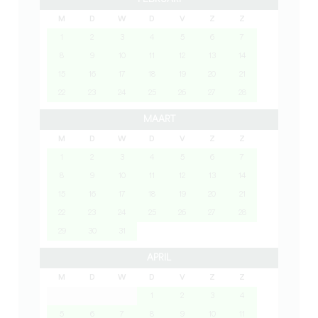
M
D
W
D
V
Z
Z
1
2
3
4
5
6
7
8
9
10
11
12
13
14
15
16
17
18
19
20
21
22
23
24
25
26
27
28
MAART
M
D
W
D
V
Z
Z
1
2
3
4
5
6
7
8
9
10
11
12
13
14
15
16
17
18
19
20
21
22
23
24
25
26
27
28
29
30
31
APRIL
M
D
W
D
V
Z
Z
1
2
3
4
5
6
7
8
9
10
11