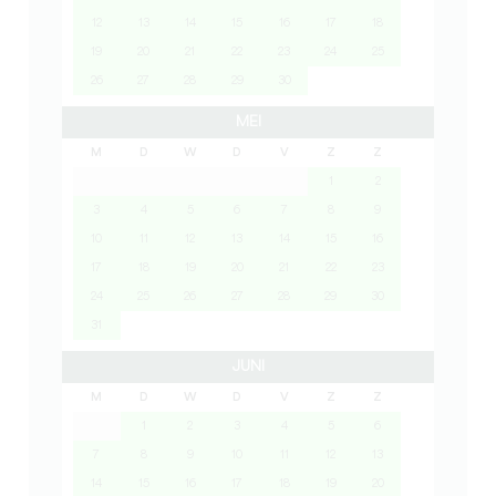
12
13
14
15
16
17
18
19
20
21
22
23
24
25
26
27
28
29
30
MEI
M
D
W
D
V
Z
Z
1
2
3
4
5
6
7
8
9
10
11
12
13
14
15
16
17
18
19
20
21
22
23
24
25
26
27
28
29
30
31
JUNI
M
D
W
D
V
Z
Z
1
2
3
4
5
6
7
8
9
10
11
12
13
14
15
16
17
18
19
20