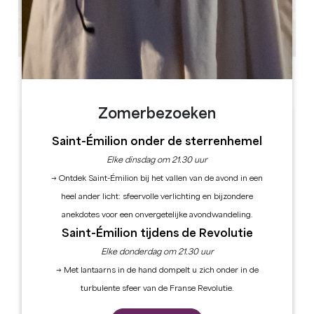
Alle foto's bekijken
Zomerbezoeken
TARIFS
Saint-Émilion onder de sterrenhemel
Prijzen per nacht vanaf: 220
Elke dinsdag om 21.30 uur
Ontbijt is inbegrepen
→ Ontdek Saint-Émilion bij het vallen van de avond in een
Bedrag toeristenbelasting:
1,13€/persoon/nacht
heel ander licht: sfeervolle verlichting en bijzondere
anekdotes voor een onvergetelijke avondwandeling.
Saint-Émilion tijdens de Revolutie
LANGUES
Elke donderdag om 21.30 uur
→ Met lantaarns in de hand dompelt u zich onder in de
test
Spaans
turbulente sfeer van de Franse Revolutie.