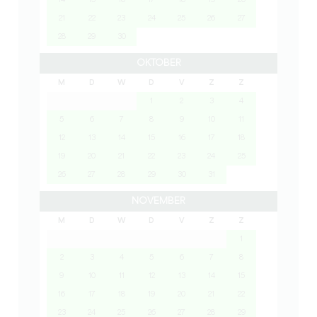
14
15
16
17
18
19
20
21
22
23
24
25
26
27
28
29
30
OKTOBER
M
D
W
D
V
Z
Z
1
2
3
4
5
6
7
8
9
10
11
12
13
14
15
16
17
18
19
20
21
22
23
24
25
26
27
28
29
30
31
NOVEMBER
M
D
W
D
V
Z
Z
1
2
3
4
5
6
7
8
9
10
11
12
13
14
15
16
17
18
19
20
21
22
23
24
25
26
27
28
29