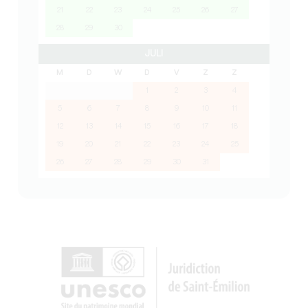
21
22
23
24
25
26
27
28
29
30
JULI
M
D
W
D
V
Z
Z
1
2
3
4
5
6
7
8
9
10
11
12
13
14
15
16
17
18
19
20
21
22
23
24
25
26
27
28
29
30
31