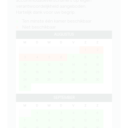
accommodatieverschaffers op eigen
verantwoordelijkheid aangeboden.
Hartelijk dank voor uw begrip.
Ten minste één kamer beschikbaar
Niet beschikbaar
AUGUSTUS
M
D
W
D
V
Z
Z
1
2
3
4
5
6
7
8
9
10
11
12
13
14
15
16
17
18
19
20
21
22
23
24
25
26
27
28
29
30
31
SEPTEMBER
M
D
W
D
V
Z
Z
1
2
3
4
5
6
7
8
9
10
11
12
13