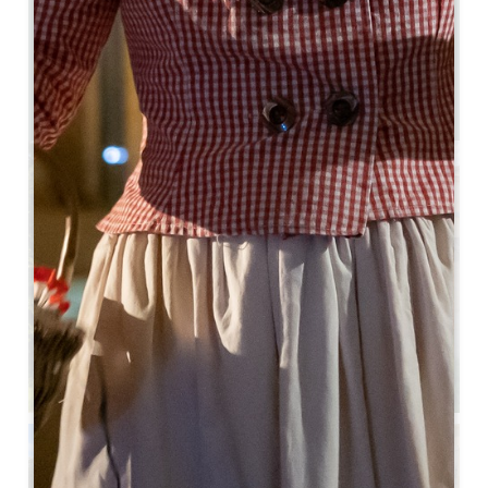
4.6 km
5
15 mensen
1
GPS-code kopiëren