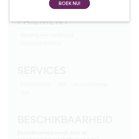
BOEK NU!
MOYENS DE
PAIEMENT
Betaling met creditcard
Contante betaling
SERVICES
Parkeerplaats
Wifi
Airconditioning
Tuin
BESCHIKBAARHEID
Beschikbaarheid wordt door de