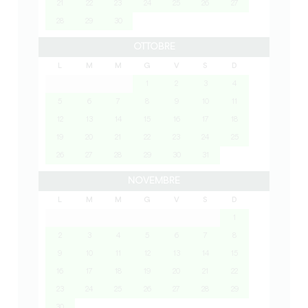
21
22
23
24
25
26
27
28
29
30
OTTOBRE
L
M
M
G
V
S
D
1
2
3
4
5
6
7
8
9
10
11
12
13
14
15
16
17
18
19
20
21
22
23
24
25
26
27
28
29
30
31
NOVEMBRE
L
M
M
G
V
S
D
1
2
3
4
5
6
7
8
9
10
11
12
13
14
15
16
17
18
19
20
21
22
23
24
25
26
27
28
29
30