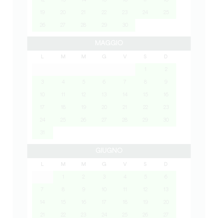
12
13
14
15
16
17
18
19
20
21
22
23
24
25
26
27
28
29
30
MAGGIO
L
M
M
G
V
S
D
1
2
3
4
5
6
7
8
9
10
11
12
13
14
15
16
17
18
19
20
21
22
23
24
25
26
27
28
29
30
31
GIUGNO
L
M
M
G
V
S
D
1
2
3
4
5
6
7
8
9
10
11
12
13
14
15
16
17
18
19
20
21
22
23
24
25
26
27