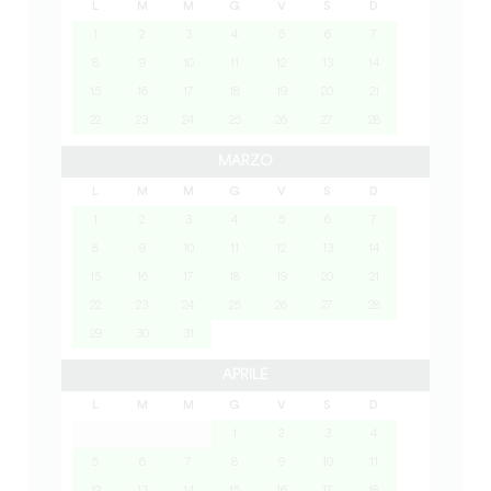
L
M
M
G
V
S
D
1
2
3
4
5
6
7
8
9
10
11
12
13
14
15
16
17
18
19
20
21
22
23
24
25
26
27
28
MARZO
L
M
M
G
V
S
D
1
2
3
4
5
6
7
8
9
10
11
12
13
14
15
16
17
18
19
20
21
22
23
24
25
26
27
28
29
30
31
APRILE
L
M
M
G
V
S
D
1
2
3
4
5
6
7
8
9
10
11