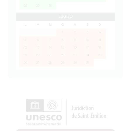
28
29
30
LUGLIO
L
M
M
G
V
S
D
1
2
3
4
5
6
7
8
9
10
11
12
13
14
15
16
17
18
19
20
21
22
23
24
25
26
27
28
29
30
31