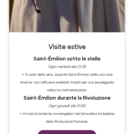
Vedi tutte le foto
Visite estive
TARIFS
Saint-Émilion sotto le stelle
Ogni martedì alle 21:30
Tariffe per notte da: 220
La colazione è inclusa
→ Al calar della sera, scoprite Saint-Émilion sotto una luce
Importo della tassa di soggiorno:
1,13€/persona/notte
diversa: luci soffuse e aneddoti insoliti per una passeggiata
notturna indimenticabile.
Saint-Émilion durante la Rivoluzione
LANGUES
Ogni giovedì alle 21:30
→ Armati di lanterne, immergetevi nell’atmosfera turbolenta
test
Spagnolo
della Rivoluzione francese.