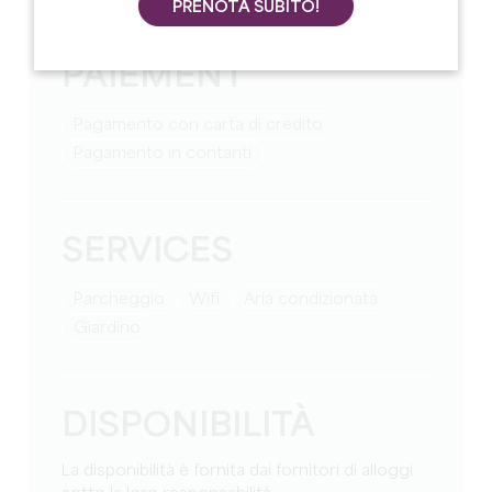
PRENOTA SUBITO!
MOYENS DE
PAIEMENT
Pagamento con carta di credito
Pagamento in contanti
SERVICES
Parcheggio
Wifi
Aria condizionata
Giardino
DISPONIBILITÀ
La disponibilità è fornita dai fornitori di alloggi