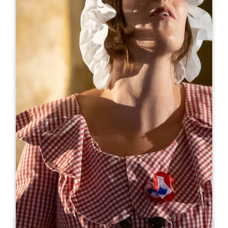
Leaflet
Da
220€
/notte
Château Alto Cormeil
1011 route de Magnan
33330 ST EMILION
06 07 88 83 79
contact@chateaualtocormeil.com
MESE DI APERTURA
G
F
M
A
M
G
L
A
S
O
N
D
DISPONIBILITÀ