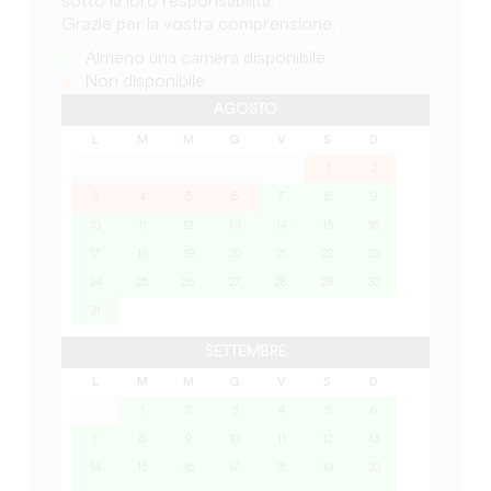
sotto la loro responsabilità.
Grazie per la vostra comprensione.
Almeno una camera disponibile
Non disponibile
AGOSTO
L
M
M
G
V
S
D
1
2
3
4
5
6
7
8
9
10
11
12
13
14
15
16
17
18
19
20
21
22
23
24
25
26
27
28
29
30
31
SETTEMBRE
L
M
M
G
V
S
D
1
2
3
4
5
6
7
8
9
10
11
12
13
14
15
16
17
18
19
20