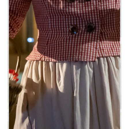
4.6 km
5
15 persone
1
Copiare il codice GPS