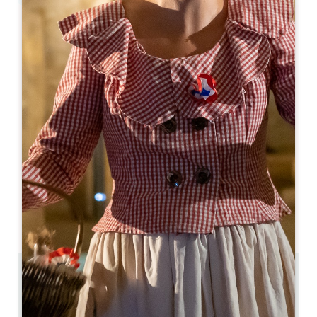
Leaflet
С сайта
440€
/ночь
Le 537 Saint-Emilion
537, Rue Monturon
33330 SAINT-LAURENT-DES-COMBES
06 10 20 72 07
compta@qualitystreet.im
МЕСЯЦ ОТКРЫТИЯ
Я
Ф
М
А
М
И
И
А
С
О
Н
Д
3.9 km
3
6 люди