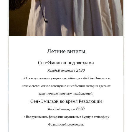
2
Скопируйте GPS-код
Летние визиты
Сен-Эмильон под звездами
Каждый вторник в 21:30
→ С наступлением сумерек откройте для себя Сен-Эмильон в
новом свете: мягкое освещение и необычные истории сделают
вашу ночную прогулку незабываемой.
Сен-Эмильон во время Революции
Каждый четверг в 21:30
→ Вооружившись фонарями, окунитесь в бурную атмосферу
Французской революции.