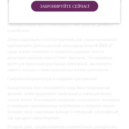
ЗАБРОНИРУЙТЕ СЕЙЧАС!
Смотреть все фото
Исключительное место, сочетающее в себе природу, дизайн и
спокойствие.
Добро пожаловать в этот
нетипичный дом, спроектированный
архитектором
, расположенный на площади
более 4 000 м²
среди зелени
оливковых
и
пальмовых деревьев
, всего в
нескольких минутах езды от Сент-Эмильона. Это идеальное
место для любителей
просторных помещений
,
абсолютного
покоя и тишины
, а также
изысканных жилых пространств
.
Современная архитектура и открытые пространства
Каждая деталь этого уникального дома была продумана до
мелочей
, чтобы предложить
уникальные условия для жизни
:
чистые линии, благородные материалы, естественное освещение
и идеальная гармония между внутренним и внешним миром.
Большие окна с картинами выходят в обширный ландшафтный
сад, где царит умиротворение.
В нашем доме, предназначенном исключительно для взрослых,