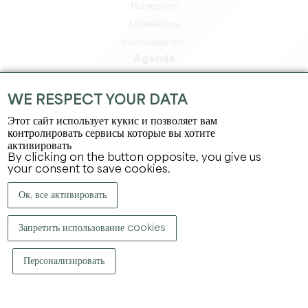
Исследуйте
Оставайтесь
Наслаждайтесь
Agenda
Зона профессионалов
Зона для участников
WE RESPECT YOUR DATA
Зона для прессы
Этот сайт использует кукис и позволяет вам
Вакансии и стажировки
контролировать сервисы которые вы хотите
активировать
Юридическая информация
By clicking on the button opposite, you give us
Политика конфиденциальности
your consent to save cookies.
Ок, все активировать
Запретить использование cookies
Персонализировать
КОПИРАЙТ ©
2026
ОФИС ПО ТУРИЗМУ БОЛЬШОГО СЕН-ЭМИЛЬОНА