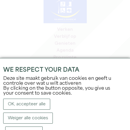
Verken
Verblijf op
Genieten
Agenda
Pro ruimte
Leden
WE RESPECT YOUR DATA
Pers ruimte
Deze site maakt gebruik van cookies en geeft u
Banen & stages
controle over wat u wilt activeren
Juridische informatie
By clicking on the button opposite, you give us
Privacybeleid
your consent to save cookies.
OK, accepteer alle
Weiger alle cookies