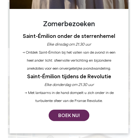
3.3 km
4
Zomerbezoeken
8 mensen
1
Saint-Émilion onder de sterrenhemel
GPS-code kopiëren
Elke dinsdag om 21.30 uur
→ Ontdek Saint-Émilion bij het vallen van de avond in een
heel ander licht: sfeervolle verlichting en bijzondere
anekdotes voor een onvergetelijke avondwandeling.
Saint-Émilion tijdens de Revolutie
Elke donderdag om 21.30 uur
→ Met lantaarns in de hand dompelt u zich onder in de
turbulente sfeer van de Franse Revolutie.
BOEK NU!