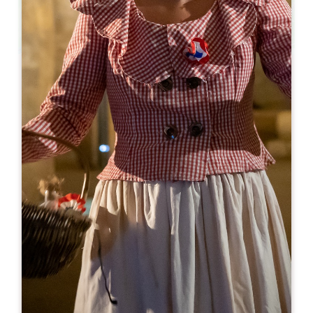
Leaflet
Van
120€
/nacht
Chambres d'hôtes du Château Vieux Clos
Saint-Emilion
911 Route d’Orléans
33330 SAINT-ÉMILION
05 57 84 55 88
06 49 86 41 83
hotes@vignobles-mouty.com
OPENINGSMAAND
J
F
M
A
M
J
J
A
S
O
N
D