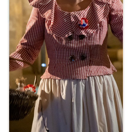
Leaflet
De
120€
/noite
Chambres d'hôtes du Château Vieux Clos
Saint-Emilion
911 Route d’Orléans
33330 SAINT-ÉMILION
05 57 84 55 88
06 49 86 41 83
hotes@vignobles-mouty.com
MÊS DE ABERTURA
J
F
M
A
M
J
J
A
S
O
N
D