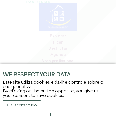
Explorar
Ficar
Desfrutar
Agenda
Área profissional
Área de membros
Área de imprensa
WE RESPECT YOUR DATA
Empregos e estágios
Este site utiliza cookies e dá-lhe controle sobre o
Informação jurídica
que quer ativar
By clicking on the button opposite, you give us
Política de privacidade
your consent to save cookies.
OK, aceitar tudo