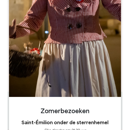
Leaflet
Van
92€
/nacht
Vignobles Fabris
10, rue de l'Abbé Bergey
33330 SAINT-ÉMILION
05 57 74 67 68
06 98 23 07 28
vignobles.fabris@orange.fr
OPENINGSMAAND
J
F
M
A
M
J
J
A
S
O
N
D
0.22 km
4
Zomerbezoeken
12 mensen
GPS-code kopiëren
Saint-Émilion onder de sterrenhemel