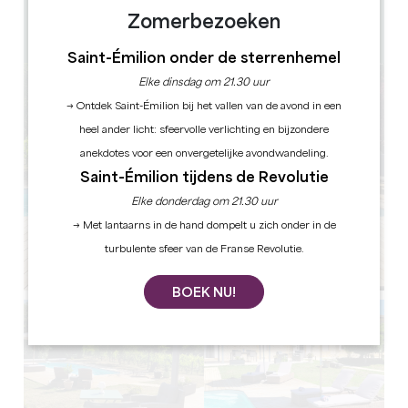
1
Zomerbezoeken
GPS-code kopiëren
Saint-Émilion onder de sterrenhemel
Elke dinsdag om 21.30 uur
→ Ontdek Saint-Émilion bij het vallen van de avond in een
heel ander licht: sfeervolle verlichting en bijzondere
anekdotes voor een onvergetelijke avondwandeling.
Saint-Émilion tijdens de Revolutie
Elke donderdag om 21.30 uur
→ Met lantaarns in de hand dompelt u zich onder in de
turbulente sfeer van de Franse Revolutie.
BOEK NU!