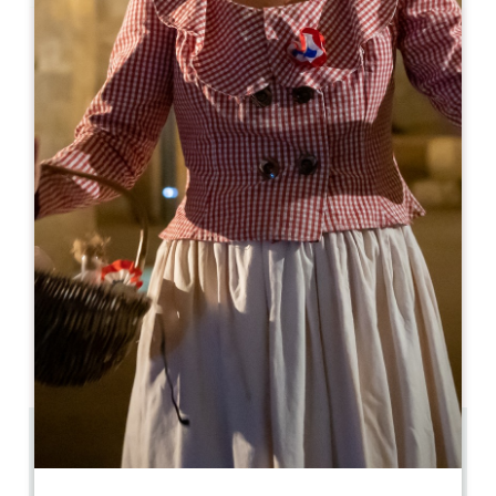
Leaflet
Van
130€
/nacht
La Vigneraie de Laura
9 Lieu Dit Maugras
33350 SAINTE-COLOMBE
06 59 89 83 29
06 69 00 54 51
contact@lavigneraiedelaura.com
OPENINGSMAAND
J
F
M
A
M
J
J
A
S
O
N
D
11.5 km
2
5 mensen