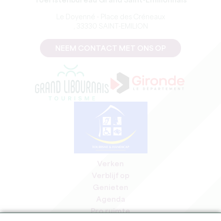
Toeristenbureau Grand Saint-Emilionnais
Le Doyenné - Place des Créneaux
, 33330 SAINT-EMILION
NEEM CONTACT MET ONS OP
Verken
Verblijf op
Genieten
Agenda
Pro ruimte