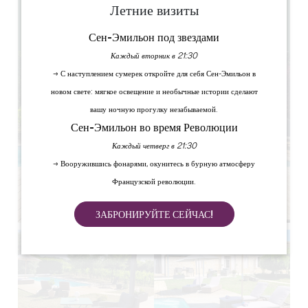
5 люди
Летние визиты
1
Скопируйте GPS-код
Сен-Эмильон под звездами
Каждый вторник в 21:30
→ С наступлением сумерек откройте для себя Сен-Эмильон в
новом свете: мягкое освещение и необычные истории сделают
вашу ночную прогулку незабываемой.
Сен-Эмильон во время Революции
Каждый четверг в 21:30
→ Вооружившись фонарями, окунитесь в бурную атмосферу
Французской революции.
ЗАБРОНИРУЙТЕ СЕЙЧАС!