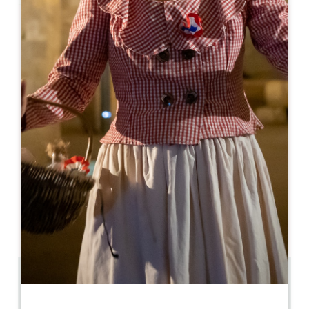
Leaflet
С сайта
130€
/ночь
La Vigneraie de Laura
9 Lieu Dit Maugras
33350 SAINTE-COLOMBE
06 59 89 83 29
06 69 00 54 51
contact@lavigneraiedelaura.com
МЕСЯЦ ОТКРЫТИЯ
Я
Ф
М
А
М
И
И
А
С
О
Н
Д
11.5 km
2