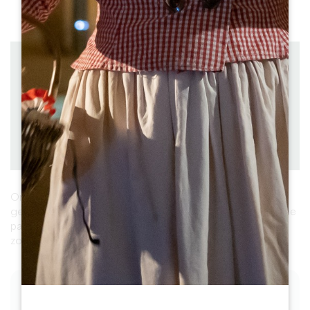
Alle foto's bekijken
Afstand : 7 km
à vélo
Duur: 1h15
Moeilijkheidsgraad : Facile
Downloaden
PDF
PDF
GPX
Ontdek de wijngaarden van Saint-Emilion met het hele
gezin! Deze korte wandeling van 7 km, bestaande uit kleine
paadjes en beboste gebieden, is geschikt voor iedereen,
zowel volwassenen als kinderen!
DE FASEN