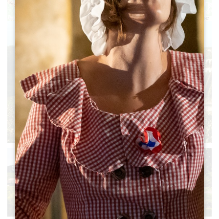
Leaflet
|
©
OpenStreetMap
contributors, Points © 2012 LINZ