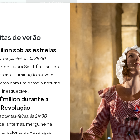
PRIVADAS
SEMINÁRIOS
ACESS
0
Cesto
A minha
LÍNGUA
ESFRUTAR
AGENDA
ESTE VERÃO
PT
CHÂTEAUX A VISITAR
22 RAISONS TO COME
itas de verão
 VINHATEIROS DE SAI
lion sob as estrelas
s terças-feiras, às 21h30
r, descubra Saint-Émilion sob
erente: iluminação suave e
Início
Agenda
Salão dos Vinhateiros de Saint-Emilion
lgares para um passeio noturno
inesquecível.
Émilion durante a
Revolução
 quintas-feiras, às 21h30
de lanternas, mergulhe na
 turbulenta da Revolução