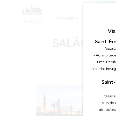
VISITAS 
DESCOBRIR
FICAR
D
DESENVOLVIMENTO SUSTENTÁVEL
A IGREJA MONOLÍTICA - DIGRESSÃO
Vis
SALÃO DOS
Saint-Émi
Todas a
→ Ao anoitece
uma luz dif
histórias invu
Saint-
Todas as
→ Munido 
atmosfera