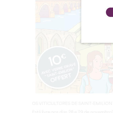
OS VITICULTORES DE SAINT-EMILION
Está livre nos dias 28 e 29 de novembro