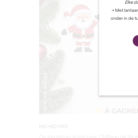
Elke d
→ Met lantaar
onder in de t
HO HO HO!
De Kerstman komt naar Château de Mon