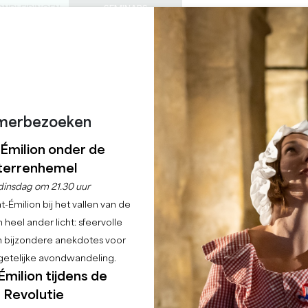
ONDLEIDINGEN
SEMINARS
0
Mand
Mijn se
TAAL
ENIET VAN
AGENDA
DEZE ZOMER
NL
KASTELEN OM TE BEZOEKEN
LOKALE JUWEELTJES
22 REDENEN OM TE KOMEN
REGENACHTIGE DAGEN
 HET KASTEEL VAN M
merbezoeken
-Émilion onder de
Home
Agenda
Noël in het kasteel van Montaigne
terrenhemel
dinsdag om 21.30 uur
-Émilion bij het vallen van de
 heel ander licht: sfeervolle
en bijzondere anekdotes voor
etelijke avondwandeling.
Émilion tijdens de
Revolutie