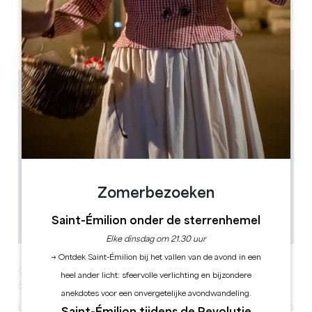
33126 FRONSAC
Zomerbezoeken
Saint-Émilion onder de sterrenhemel
Elke dinsdag om 21.30 uur
→ Ontdek Saint-Émilion bij het vallen van de avond in een
Geniet van de kerstmarkt in Fronsac op 13 en 14
heel ander licht: sfeervolle verlichting en bijzondere
december.
anekdotes voor een onvergetelijke avondwandeling.
Laat u voor de 8e editie van onze kerstmarkt betoveren