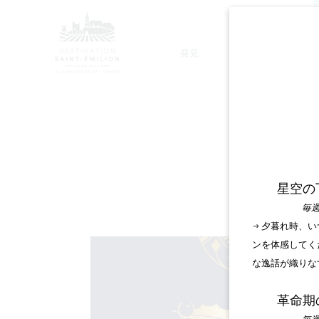
発見
滞在
モノリシック教会ツアー
フォ
星空の
毎週
→ 夕暮れ時、
ンを体感してく
な逸話が織りな
革命期