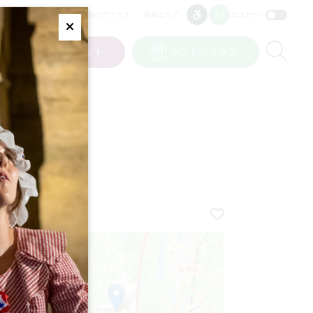
プロのアクセス
会員エリア
エコモード
アクセシビリティ
アクセシビリティ
Fermer
Re
ト
私の選択
チケット
ギフトボックス
JP
言語
ルシェ
+
−