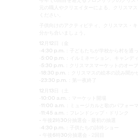
今年で8回目を迎えるフロンサックのクリス
元の職人やクリエイターによる、クリスマス
ください。
子供向けのアクティビティ、クリスマス・キ
分かち合いましょう。
12月12日（金
-
4:30 p.m.
：子どもたちが学校から村を通
-
5:00 p.m.
：イルミネーション、キャンデ
-
5:30 p.m.
：クリスマスマーケットのオー
-
18:30 p.m.
：クリスマスの絵本の読み聞か
-
23:30 p.m.
：第一夜終了
12月13日（土
-
10:00 a.m.
：マーケット開場
-
11:00 a.m.
：ミュージカルと歌のパフォー
-
11:45 a.m.
：フレンドシップ・ドリンク
- 午後2時30分
抽選会 - 最初の抽選
-
4:30 p.m.
：子供たちの詩吟ショー
- 午後6時30分
抽選会 - 2回目