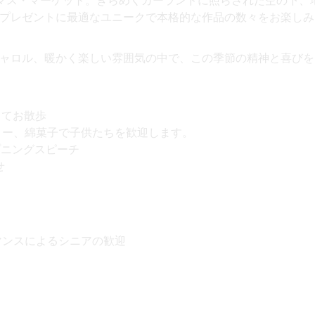
マス・マーケット。きらめくガーランドに照らされた空の下、
プレゼントに最適なユニークで本格的な作品の数々をお楽しみ
ャロル、暖かく楽しい雰囲気の中で、この季節の精神と喜びを
ってお散歩
ィー、綿菓子で子供たちを歓迎します。
プニングスピーチ
せ
マンスによるシニアの歓迎