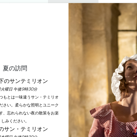
プライベートツアー
セミナー
0
バスケッ
楽しむ
アジェンダ
今年の夏
訪問すべきシャトー
ンサックのノエル・マ
夏の訪問
ホーム
アジェンダ
フォンサックのノエル・マルシェ
下のサンテミリオン
火曜日 午後9時30分
いつもとは一味違うサン・テミリオ
ださい。柔らかな照明とユニーク
す、忘れられない夜の散策をお楽
しみください。
のサン・テミリオン