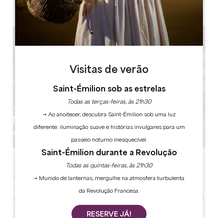
Leaflet
Visitas de verão
Saint-Émilion sob as estrelas
Todas as terças-feiras, às 21h30
→ Ao anoitecer, descubra Saint-Émilion sob uma luz
diferente: iluminação suave e histórias invulgares para um
passeio noturno inesquecível.
Saint-Émilion durante a Revolução
Todas as quintas-feiras, às 21h30
Sur un site grandiose, scénario et musique originale
donnent tout leur sens à la Grande Histoire.
→ Munido de lanternas, mergulhe na atmosfera turbulenta
Grâce aux nombreux jeux de lumière, on se retrouve
da Revolução Francesa.
alternativement dans l'intimité d'un cloître, au cœur d'un
grand marché ou sur un grand champ de bataille.
RESERVE JÁ!