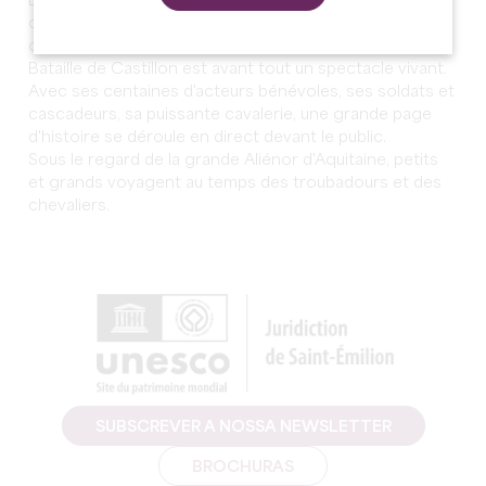
Les séquences de projection d'images, sonorisation,
canonnades, pyrotechnie et effets spéciaux
complètent l'immersion au cœur du Moyen Âge. Mais la
Bataille de Castillon est avant tout un spectacle vivant.
Avec ses centaines d'acteurs bénévoles, ses soldats et
cascadeurs, sa puissante cavalerie, une grande page
d'histoire se déroule en direct devant le public.
Sous le regard de la grande Aliénor d'Aquitaine, petits
et grands voyagent au temps des troubadours et des
chevaliers.
SUBSCREVER A NOSSA NEWSLETTER
BROCHURAS