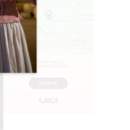
−
Leaflet
Château Angelus
33330 SAINT-EMILION
RÉSERVER