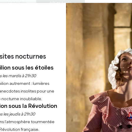
ISITES PRIVÉES
SÉMINAIRES
0
Panier
Météo
Ma sélecti
LANGUE
FITER
AGENDA
CET ÉTÉ
FR
LES CHÂTEAUX À VISITER
LES PÉPITES LOCALES
22 RAISONS DE VENIR
RES DE SAINT-EMILI
isites nocturnes
ANGELUS
lion sous les étoiles
s les mardis à 21h30
33330 SAINT-EMILION
ilion autrement : lumières
anecdotes insolites pour une
Accueil
Agenda
Grandes heures de Saint-Emilion - Château Angelus
 nocturne inoubliable.
ion sous la Révolution
s les jeudis à 21h30
ns l’atmosphère tourmentée
 Révolution française.