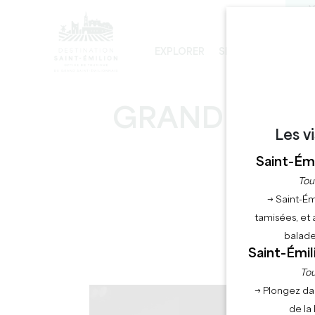
V
EXPLORER
SÉJOURNER
PRO
LES INCONTOURNABLES
DÉVELOPPEMENT DURABLE
LA VISITE DE L'ÉGLISE MONOLITHE
GRANDES HEU
Les v
Saint-Émi
Tou
→ Saint-Ém
tamisées, et 
balade
Saint-Émil
Tou
→ Plongez da
de la