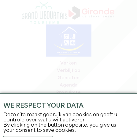
Verken
Verblijf op
Genieten
Agenda
Pro ruimte
Leden
WE RESPECT YOUR DATA
Pers ruimte
Deze site maakt gebruik van cookies en geeft u
Banen & stages
controle over wat u wilt activeren
Juridische informatie
By clicking on the button opposite, you give us
Privacybeleid
your consent to save cookies.