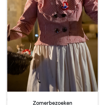
Leaflet
Saint-Émilion, 33330
18e Filosofiefestival - L'Espace
Zomerbezoeken