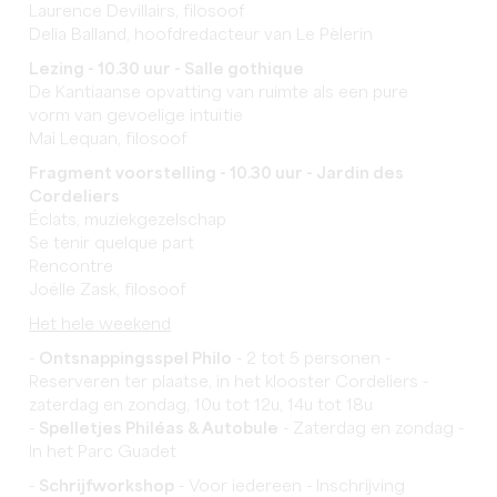
Laurence Devillairs, filosoof
Delia Balland, hoofdredacteur van Le Pèlerin
Lezing - 10.30 uur - Salle gothique
De Kantiaanse opvatting van ruimte als een pure
vorm van gevoelige intuïtie
Mai Lequan, filosoof
Fragment voorstelling - 10.30 uur - Jardin des
Cordeliers
Éclats, muziekgezelschap
Se tenir quelque part
Rencontre
Joëlle Zask, filosoof
Het hele weekend
-
Ontsnappingsspel Philo
- 2 tot 5 personen -
Reserveren ter plaatse, in het klooster Cordeliers -
zaterdag en zondag, 10u tot 12u, 14u tot 18u
-
Spelletjes Philéas & Autobule
- Zaterdag en zondag -
In het Parc Guadet
-
Schrijfworkshop
- Voor iedereen - Inschrijving