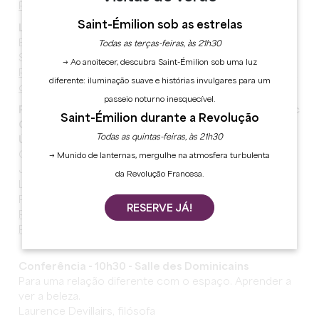
Programa para a manhã de domingo, 25 de maio:
Saint-Émilion sob as estrelas
Le temps d'un café - 9h30 - Salle gothique
Estou no meu lugar?
Todas as terças-feiras, às 21h30
Sophie Geoffrion, filósofa
→ Ao anoitecer, descubra Saint-Émilion sob uma luz
Reserva para a conversa ao pequeno-almoço (5 euros)
diferente: iluminação suave e histórias invulgares para um
contact@festival-philosophia.com
passeio noturno inesquecível.
Passeio filosófico nas vinhas - 10h00 - Partida do Parc
Saint-Émilion durante a Revolução
Guadet
Todas as quintas-feiras, às 21h30
Última paragem: degustações no Château Soutard
Os espaços do vinho
→ Munido de lanternas, mergulhe na atmosfera turbulenta
Jérôme Baudouin, chefe de redação de
da Revolução Francesa.
La Revue du Vin de France
Parceria La Revue du Vin de France
RESERVE JÁ!
Reserva obrigatória: contact@festival-philosophia.com
Participação: 8 euros
Conferência - 10h30 - Salle des Dominicains
Para uma relação diferente com o espaço. Aprender a
ver a beleza.
Laurence Devillairs, filósofa