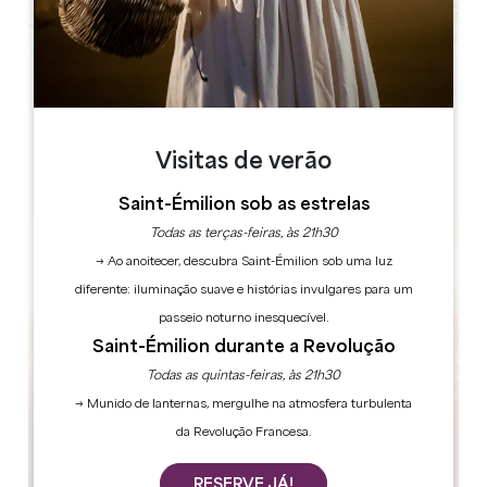
Leaflet
Château La Fleur Picon
1, Picon
33330 Saint-Émilion
Visitas de verão
Saint-Émilion sob as estrelas
Todas as terças-feiras, às 21h30
→ Ao anoitecer, descubra Saint-Émilion sob uma luz
diferente: iluminação suave e histórias invulgares para um
passeio noturno inesquecível.
Saint-Émilion durante a Revolução
Todas as quintas-feiras, às 21h30
→ Munido de lanternas, mergulhe na atmosfera turbulenta
da Revolução Francesa.
RESERVE JÁ!