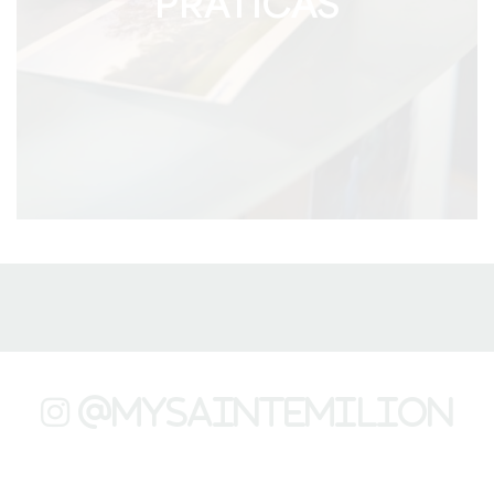
PRÁTICAS
@mysaintemilion