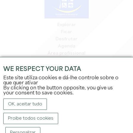
Explorar
Ficar
Desfrutar
Agenda
Área profissional
Área de membros
Área de imprensa
WE RESPECT YOUR DATA
Empregos e estágios
Este site utiliza cookies e dá-lhe controle sobre o
Informação jurídica
que quer ativar
By clicking on the button opposite, you give us
Política de privacidade
your consent to save cookies.
OK, aceitar tudo
Proibe todos cookies
DIREITOS DE AUTOR ©
2026
GABINETE DE TURISMO DO GRANDE SAINT-
Personalizar