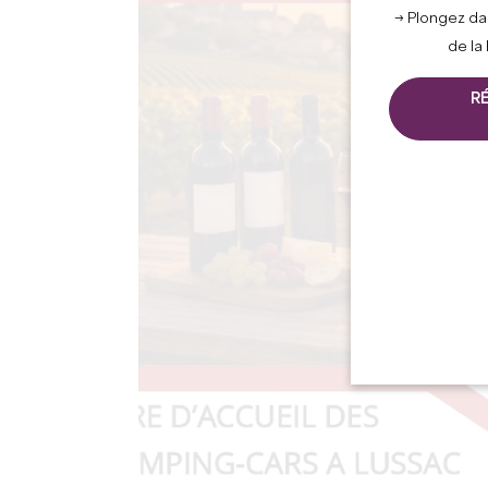
→ Plongez da
de la
R