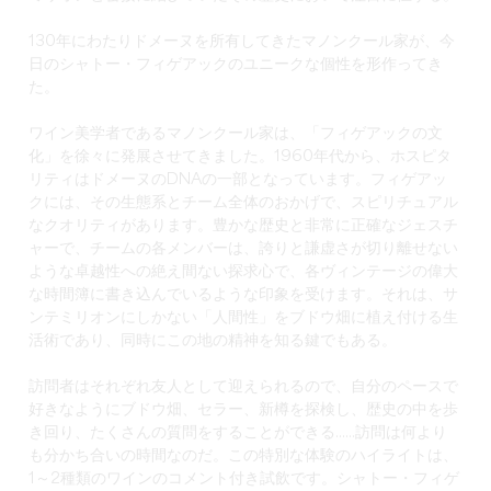
130年にわたりドメーヌを所有してきたマノンクール家が、今
日のシャトー・フィゲアックのユニークな個性を形作ってき
た。
ワイン美学者であるマノンクール家は、「フィゲアックの文
化」を徐々に発展させてきました。1960年代から、ホスピタ
リティはドメーヌのDNAの一部となっています。フィゲアッ
クには、その生態系とチーム全体のおかげで、スピリチュアル
なクオリティがあります。豊かな歴史と非常に正確なジェスチ
ャーで、チームの各メンバーは、誇りと謙虚さが切り離せない
ような卓越性への絶え間ない探求心で、各ヴィンテージの偉大
な時間簿に書き込んでいるような印象を受けます。それは、サ
ンテミリオンにしかない「人間性」をブドウ畑に植え付ける生
活術であり、同時にこの地の精神を知る鍵でもある。
訪問者はそれぞれ友人として迎えられるので、自分のペースで
好きなようにブドウ畑、セラー、新樽を探検し、歴史の中を歩
き回り、たくさんの質問をすることができる......訪問は何より
も分かち合いの時間なのだ。この特別な体験のハイライトは、
1～2種類のワインのコメント付き試飲です。シャトー・フィゲ