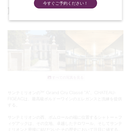
今すぐご予約ください！
すべての写真を見る
1er
サンテミリオンの
Grand Cru Classé "A"、CHATEAU-
FIGEACは、最高級ボルドーワインのエレガンスと洗練を提供
する。
サンテミリオンの西、ポムロールの端に位置するシャトー＝フ
ィゲアックは、その立地、卓越したテロワール、そしてサンテ
ミリオンと密接に結びついたその歴史において注目に値する。