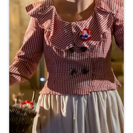
Leaflet
より
80€
Château-Figeac
Château de Figeac 3572 Route de Libourne
33330 SAINT-EMILION
05 57 24 72 26
reception@chateau-figeac.com
開幕月
1
2
3
4
5
6
7
8
9
1
1
1
開幕日
ル
火
水
木
金
土
日
AM
AM
AM
AM
AM
AM
AM
PM
PM
PM
PM
PM
PM
PM