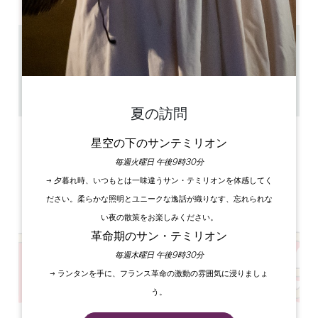
4.1 km
1h / 1h30
6 - 8
GPSコードをコピーする
夏の訪問
ラベル
星空の下のサンテミリオン
毎週火曜日 午後9時30分
→ 夕暮れ時、いつもとは一味違うサン・テミリオンを体感してく
ださい。柔らかな照明とユニークな逸話が織りなす、忘れられな
い夜の散策をお楽しみください。
革命期のサン・テミリオン
毎週木曜日 午後9時30分
→ ランタンを手に、フランス革命の激動の雰囲気に浸りましょ
う。