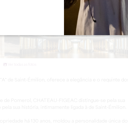
Ver todas as fotos
A" de Saint-Émilion, oferece a elegância e o requinte do
imite de Pomerol, CHATEAU-FIGEAC distingue-se pela sua
 pela sua história, intimamente ligada à de Saint-Émilion.
ropriedade há 130 anos, moldou a personalidade única do