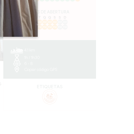
DIAS DE ABERTURA
S
T
Q
Q
S
S
D
AM
AM
AM
AM
AM
AM
AM
PM
PM
PM
PM
PM
PM
PM
4.1 km
1h / 1h30
6 - 8
Copiar código GPS
s
ETIQUETAS