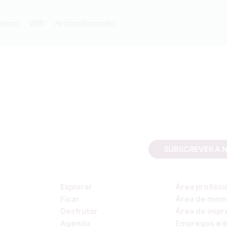
mento
Wifi
Ar condicionado
SUBSCREVER A 
Explorar
Área profissi
Ficar
Área de mem
Desfrutar
Área de impr
Agenda
Empregos e e