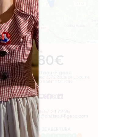
Leaflet
De
80€
Château-Figeac
Château de Figeac 3572 Route de Libourne
33330 SAINT-EMILION
05 57 24 72 26
reception@chateau-figeac.com
MÊS DE ABERTURA
J
F
M
A
M
J
J
A
S
O
N
D