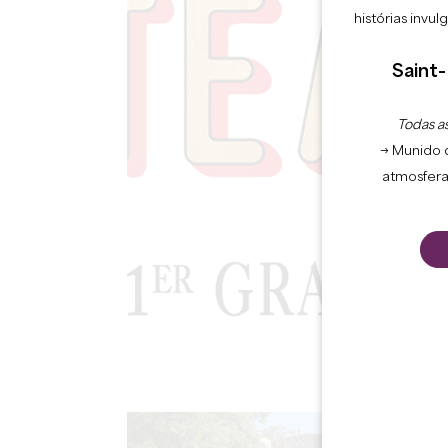
histórias invu
Saint-
Todas as
→ Munido 
atmosfera