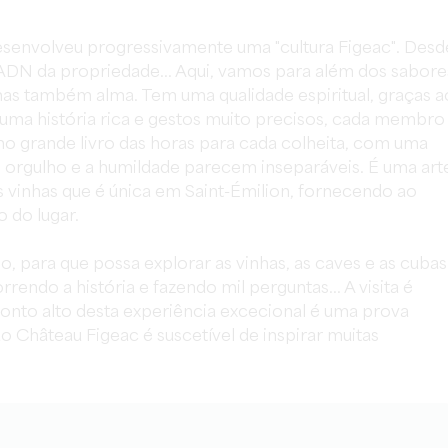
desenvolveu progressivamente uma "cultura Figeac". Desd
o ADN da propriedade... Aqui, vamos para além dos sabore
s também alma. Tem uma qualidade espiritual, graças a
 uma história rica e gestos muito precisos, cada membro
o grande livro das horas para cada colheita, com uma
orgulho e a humildade parecem inseparáveis. É uma art
s vinhas que é única em Saint-Émilion, fornecendo ao
 do lugar.
, para que possa explorar as vinhas, as caves e as cubas
endo a história e fazendo mil perguntas... A visita é
nto alto desta experiência excecional é uma prova
o Château Figeac é suscetível de inspirar muitas