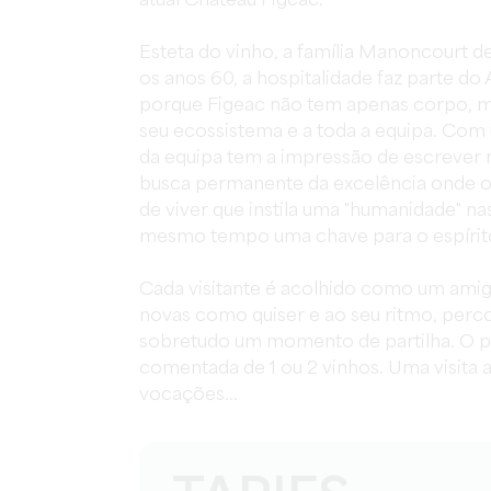
atual Château Figéac.
Esteta do vinho, a família Manoncourt 
os anos 60, a hospitalidade faz parte d
porque Figeac não tem apenas corpo, ma
seu ecossistema e a toda a equipa. Com
da equipa tem a impressão de escrever n
busca permanente da excelência onde o 
de viver que instila uma "humanidade" na
mesmo tempo uma chave para o espírito
Cada visitante é acolhido como um amigo
novas como quiser e ao seu ritmo, percorr
sobretudo um momento de partilha. O po
comentada de 1 ou 2 vinhos. Uma visita a
vocações...