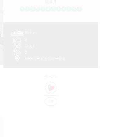
開幕月
1
2
3
4
5
6
7
8
9
1
1
1
16 km
4
9 人々
2
GPSコードをコピーする
ラベル
3 星