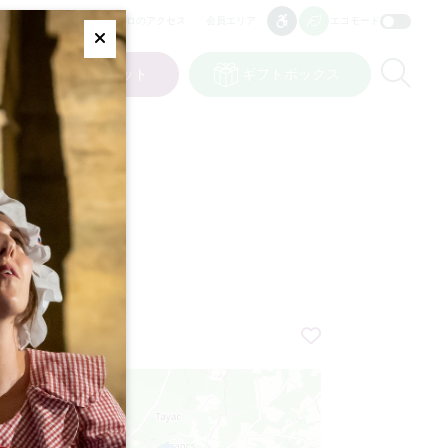
プロのアクセス
会員エリア
エコモード
アクセシビリティ
アクセシビリティ
Fermer
Re
ット
私の選択
チケット
ギフトボックス
JP
言語
+
−