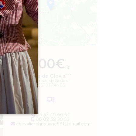
Leaflet
より
400€
/泊
Gîte de Clovis***
132 route de Godard
33570 FRANCS
05 57 40 60 54
06 09 52 30 53
chevalierchristiane581@gmail.com