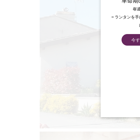
革命期
毎週
→ ランタンを
今す