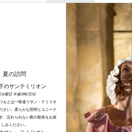
プライベートツアー
セミナー
0
バスケ
楽しむ
アジェンダ
今年の夏
訪問すべきシャトー
GÎTE DE CLOVIS***
FRANCS
夏の訪問
ホーム
Gîte de Clovis***
下のサンテミリオン
火曜日 午後9時30分
説明
料金
支払い方法
サービス
いつもとは一味違うサン・テミリオ
ださい。柔らかな照明とユニーク
す、忘れられない夜の散策をお楽
しみください。