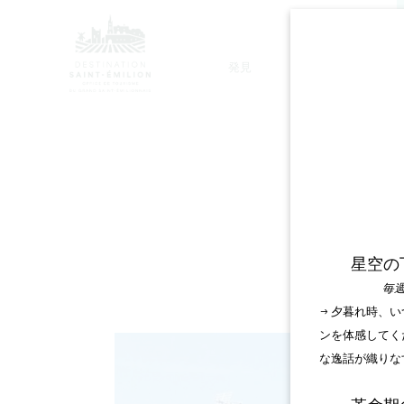
発見
滞在
モノリシック教会ツアー
星空の
毎週
→ 夕暮れ時、
ンを体感してく
な逸話が織りな