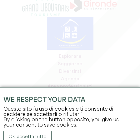
Esplorare
Soggiorno
Divertirsi
Agenda
Area professionisti
Area riservata ai soci
WE RESPECT YOUR DATA
Area stampa
Questo sito fa uso di cookies e ti consente di
Offerte di lavoro e stage
decidere se accettarli o rifiutarli
Informazioni legali
By clicking on the button opposite, you give us
Informativa sulla privacy
your consent to save cookies.
Ok, accetta tutto