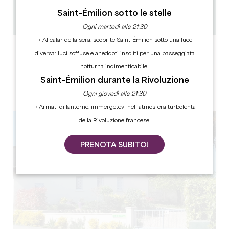
2
Saint-Émilion sotto le stelle
Copiare il codice GPS
Ogni martedì alle 21:30
→ Al calar della sera, scoprite Saint-Émilion sotto una luce
ETICHETTE
diversa: luci soffuse e aneddoti insoliti per una passeggiata
notturna indimenticabile.
Saint-Émilion durante la Rivoluzione
Ogni giovedì alle 21:30
3 stella(e)
→ Armati di lanterne, immergetevi nell’atmosfera turbolenta
della Rivoluzione francese.
PRENOTA SUBITO!