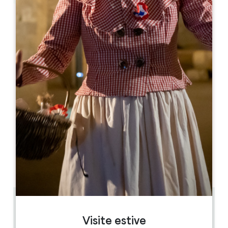
Leaflet
Da
400€
/notte
Gîte de Clovis***
132 route de Godard
33570 FRANCS
05 57 40 60 54
06 09 52 30 53
chevalierchristiane581@gmail.com
MESE DI APERTURA
G
F
M
A
M
G
L
A
S
O
N
D
16 km
4
Visite estive
9 persone