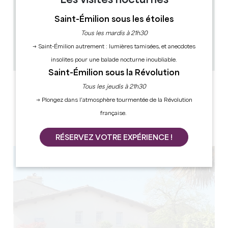
Les visites nocturnes
16 km
Saint-Émilion sous les étoiles
4
Tous les mardis à 21h30
9 personnes
2
→ Saint-Émilion autrement : lumières tamisées, et anecdotes
Copier code GPS
insolites pour une balade nocturne inoubliable.
Saint-Émilion sous la Révolution
LABELS
Tous les jeudis à 21h30
→ Plongez dans l’atmosphère tourmentée de la Révolution
française.
3 étoile(s)
RÉSERVEZ VOTRE EXPÉRIENCE !