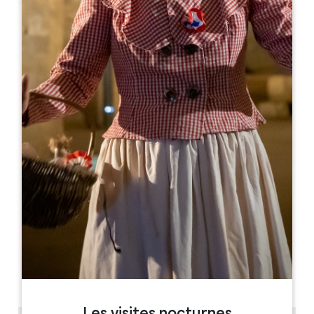
Leaflet
A partir de
400€
/nuit
Gîte de Clovis***
132 route de Godard
33570 FRANCS
RÉSERVER
05 57 40 60 54
06 09 52 30 53
chevalierchristiane581@gmail.com
MOIS D'OUVERTURE
J
F
M
A
M
J
J
A
S
O
N
D