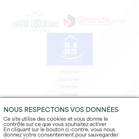
Explorer
Séjourner
Profiter
Agenda
Espace Pro
NOUS RESPECTONS VOS DONNÉES
Espace adhérents
Espace presse
Ce site utilise des cookies et vous donne le
contrôle sur ce que vous souhaitez activer
Emplois & stages
En cliquant sur le bouton ci-contre, vous nous
Mentions légales
donnez votre consentement pour sauvegarder